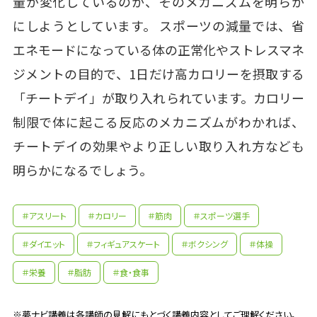
量が変化しているのか、そのメカニズムを明らか
にしようとしています。 スポーツの減量では、省
エネモードになっている体の正常化やストレスマネ
ジメントの目的で、1日だけ高カロリーを摂取する
「チートデイ」が取り入れられています。カロリー
制限で体に起こる反応のメカニズムがわかれば、
チートデイの効果やより正しい取り入れ方なども
明らかになるでしょう。
＃アスリート
＃カロリー
＃筋肉
＃スポーツ選手
＃ダイエット
＃フィギュアスケート
＃ボクシング
＃体操
＃栄養
＃脂肪
＃食・食事
※夢ナビ講義は各講師の見解にもとづく講義内容としてご理解ください。