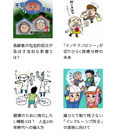
高齢者の社会的孤立が
「ナノテクノロジー」が
及ぼす深刻な影響と
切りひらく医療分野の
は？
未来
健康のために強化した
誰ひとり取り残さない
い機能とは？ 人生100
「インクルーシブ防災」
年時代への備え方
の実現に向けて