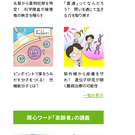
毛髪から薬物犯罪を特
「普通」ってなんだろ
定！ 科学捜査が被害
う？ 問いを通じて生き
者の無念を晴らす
る力を取り戻す
ピンポイントで薬をうみ
紫外線から皮膚を守
だす分子をつくる！ 光
れ！ 遺伝子研究が開
機能分子とは？
く難病治療の可能性
一覧を表示
関心ワード「高齢者」の講義