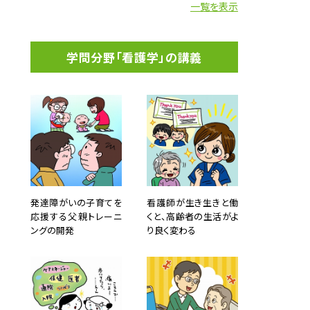
一覧を表示
学問分野「看護学」の講義
発達障がいの子育てを
看護師が生き生きと働
応援する父親トレーニ
くと、高齢者の生活がよ
ングの開発
り良く変わる