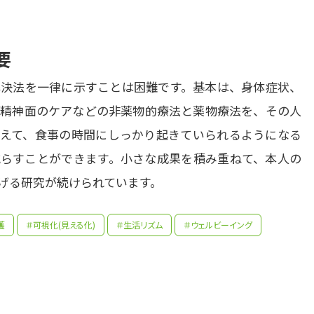
要
決法を一律に示すことは困難です。基本は、身体症状、
精神面のケアなどの非薬物的療法と薬物療法を、その人
えて、食事の時間にしっかり起きていられるようになる
らすことができます。小さな成果を積み重ねて、本人の
げる研究が続けられています。
先輩たちはどんな仕事に携わっているの？
先生の学問へのきっかけは？
護
＃可視化(見える化)
＃生活リズム
＃ウェルビーイング