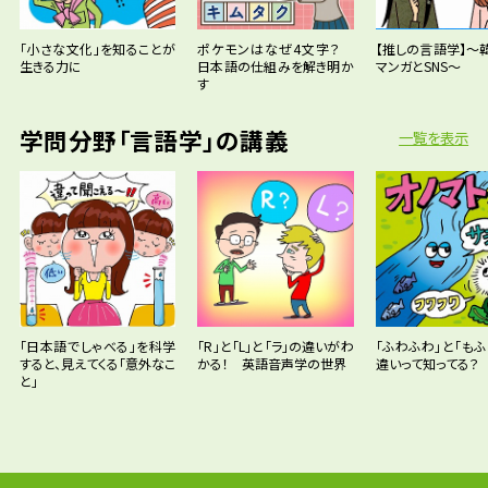
「小さな文化」を知ることが
ポケモンはなぜ4文字？
【推しの言語学】～
生きる力に
日本語の仕組みを解き明か
マンガとSNS～
す
学問分野「言語学」の講義
一覧を表示
「日本語でしゃべる」を科学
「R」と「L」と「ラ」の違いがわ
「ふわふわ」と「もふ
すると、見えてくる「意外なこ
かる！ 英語音声学の世界
違いって知ってる？
と」