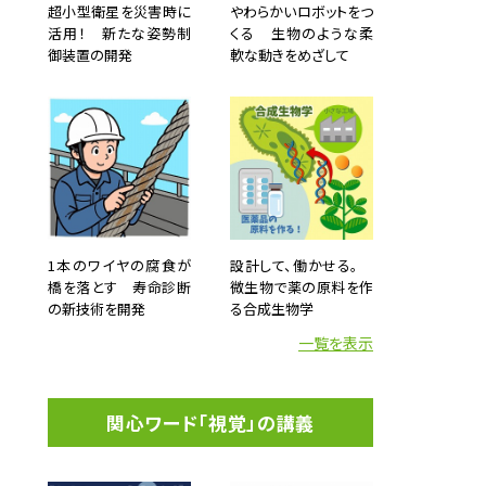
超小型衛星を災害時に
やわらかいロボットをつ
活用！ 新たな姿勢制
くる 生物のような柔
御装置の開発
軟な動きをめざして
1本のワイヤの腐食が
設計して、働かせる。
橋を落とす 寿命診断
微生物で薬の原料を作
の新技術を開発
る合成生物学
一覧を表示
関心ワード「視覚」の講義