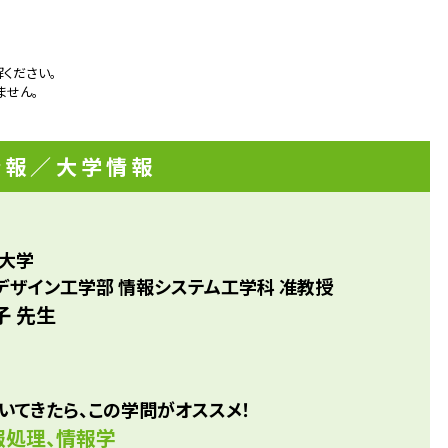
れば良いのか？という強い違和感を抱いたことがきっかけです。
の視覚は一人ひとり異なり、ロボットの認識に適した視覚も
学習エンジニア/メーカー研究開発/車会社技術開発職
Bカメラと同じであるはずがありません。人と機械が世界を正
ください。
るための、新たな視覚システムはどうあるべきかという既存
ません。
十分さに気づいたことから私の探究は始まりました。
情報
／大学情報
大学
デザイン工学部 情報システム工学科 准教授
子 先生
いてきたら、この学問がオススメ！
報処理、情報学