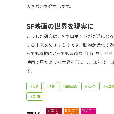
大きな力を発揮します。
SF映画の世界を現実に
こうした研究は、AIやロボットが身近にな
する未来をめざすものです。動物が進化の過
っても機械にとっても最適な「目」をデザイ
映画で見たような世界を形にし、10年後、
す。
＃視覚
＃情報
＃画像認識
＃カメラ
＃人工知能
＃目・眼
大学
関連する