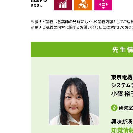
識す
SDGs
人間
参考資料
機械
RG
※夢ナビ講義は各講師の見解にもとづく講義内容としてご理解
らえ
※夢ナビ講義の内容に関するお問い合わせには対応しており
の不
先生
東京電機
システム
小篠 裕
研究室
興味が湧
知覚情