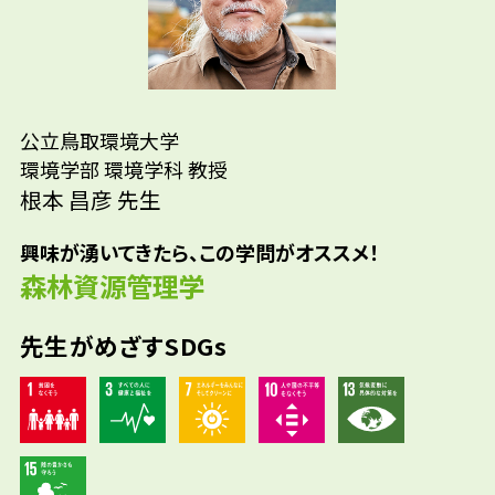
先生の学問へのきっかけは？
先輩たちはどんな仕事に携わって
いるの？
公立鳥取環境大学
大学時代にヒグマの研究やアイヌの研究をす
環境学部 環境学科 教授
るサークルに入ったことや、その後の卒業論文
環境省国立公園レンジャー/林野庁/自治体 林
根本 昌彦 先生
参考資料
で村社会の研究（入会研究）をしたことなど
業職/森林組合/自然公園管理/国立大学演習林
が、この分野の研究に携わるきっかけになり
興味が湧いてきたら、この学問がオススメ！
技術職員/住宅資材関連会社
ました。
森林資源管理学
先生がめざすSDGs