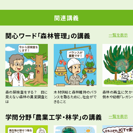
関連講義
関心ワード「森林管理」の講義
一覧を表示
森の尿検査をする？ 目に
木材供給と森林維持のバラ
森林の再生に欠か
見えない森林の異変調査と
ンスを取るために、社会がで
倒木や幼樹「レガシ
は
きること
学問分野「農業工学・林学」の講義
一覧を表示