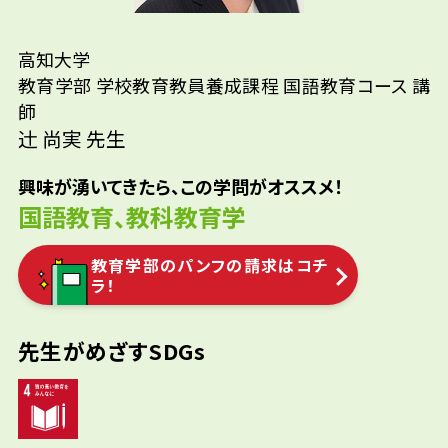
先生の学問へのきっかけは？
高知大学
教育学部 学校教育教員養成課程 国語教育コース 講
先輩たちはどんな仕事に携わって
師
高等学校で20年以上教員として勤めてきまし
辻󠄀 尚実 先生
いるの？
た。そのなかで、もっと国語教育について深く
考えてみたい、児童や生徒・先生方の力にな
興味が湧いてきたら、この学問がオススメ！
参考資料
りたいという思いが強くなり、「読むこと」
小学校 教員/中・高等学校 国語科教員
国語教育、教科教育学
「書くこと」の学習指導を中心に研究するよ
うになりました。
教育学部のパンフの請求はコチ
ラ！
先生がめざすSDGs