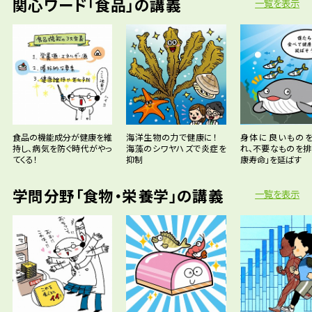
関心ワード「食品」の講義
一覧を表示
食品の機能成分が健康を維
海洋生物の力で健康に！
身体に良いもの
持し、病気を防ぐ時代がやっ
海藻のシワヤハズで炎症を
れ、不要なものを排
てくる！
抑制
康寿命」を延ばす
学問分野「食物・栄養学」の講義
一覧を表示