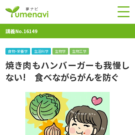
講義No.16149
食物・栄養学
生活科学
生物学
生物工学
焼き肉もハンバーガーも我慢し
ない! 食べながらがんを防ぐ