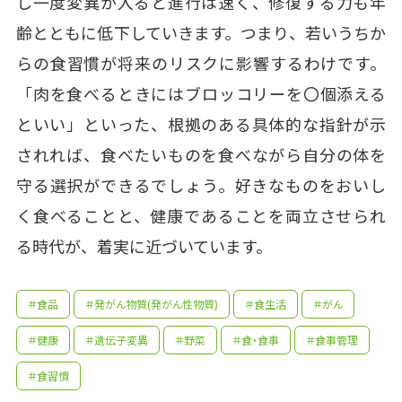
し一度変異が入ると進行は速く、修復する力も年
齢とともに低下していきます。つまり、若いうちか
らの食習慣が将来のリスクに影響するわけです。
「肉を食べるときにはブロッコリーを〇個添える
といい」といった、根拠のある具体的な指針が示
されれば、食べたいものを食べながら自分の体を
守る選択ができるでしょう。好きなものをおいし
く食べることと、健康であることを両立させられ
る時代が、着実に近づいています。
＃食品
＃発がん物質(発がん性物質)
＃食生活
＃がん
＃健康
＃遺伝子変異
＃野菜
＃食・食事
＃食事管理
＃食習慣