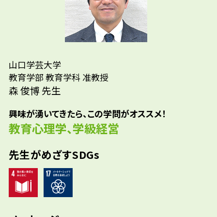
先輩たちはどんな仕事に携わって
先生の学問へのきっかけは？
いるの？
参考資料
山口学芸大学
小学校教諭/中学校教諭/幼稚園教諭/保育士
教育学部 教育学科 准教授
森 俊博 先生
興味が湧いてきたら、この学問がオススメ！
教育心理学、学級経営
先生がめざすSDGs