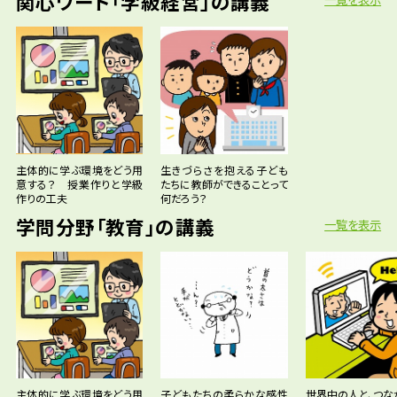
関心ワード「学級経営」の講義
主体的に学ぶ環境をどう用
生きづらさを抱える子ども
意する？ 授業作りと学級
たちに教師ができることって
作りの工夫
何だろう？
学問分野「教育」の講義
一覧を表示
主体的に学ぶ環境をどう用
子どもたちの柔らかな感性
世界中の人と、つな