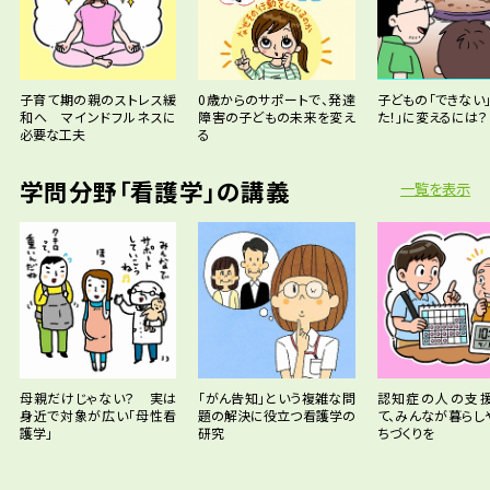
子育て期の親のストレス緩
0歳からのサポートで、発達
子どもの「できない」
和へ マインドフルネスに
障害の子どもの未来を変え
た！」に変えるには？
必要な工夫
る
学問分野「看護学」の講義
一覧を表示
母親だけじゃない？ 実は
「がん告知」という複雑な問
認知症の人の支
身近で対象が広い「母性看
題の解決に役立つ看護学の
て、みんなが暮らし
護学」
研究
ちづくりを