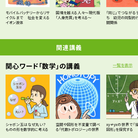
モバイルバッテリーからリサ
国境を越える人々〜現代版
「同じ」でつながる
イクルまで 社会を変える
「人身売買」を考える～
ち 幼児の同型的
イオン液体
間関係
関連講義
関心ワード「数学」の講義
一覧を表示
シャボン玉はなぜ丸い？
空間や図形を不変量で調べ
xy≠yxの世界で「
ものの形を数学的に考える
る「代数トポロジー」の世界
図形」を探究する