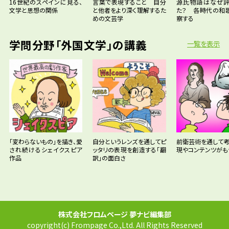
16世紀のスペインに見る、
言葉で表現すること 自分
源氏物語はなぜ
文学と思想の関係
と他者をより深く理解するた
た？ 各時代の和
めの文芸学
察する
学問分野「外国文学」の講義
一覧を表示
「変わらないもの」を描き、愛
自分というレンズを通してピ
前衛芸術を通して考
され続けるシェイクスピア
ッタリの表現を創造する「翻
現やコンテンツがも
作品
訳」の面白さ
株式会社フロムページ 夢ナビ編集部
copyright(c) Frompage Co.,Ltd. All Rights Reserved