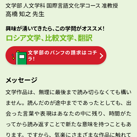
文学部 人文学科 国際言語文化学コース 准教授
が、文学への憧れはやまず、翻訳家・文学研
参考資料
大学院進学研究/美術館教育普及/出版業編集・
高橋 知之 先生
究者を志すようになりました。高校生のとき
営業/普通鉄道業総合職など
にトルストイの『戦争と平和』を読んだこと
興味が湧いてきたら、この学問がオススメ！
が、ロシア文学を選んだきっかけです。
ロシア文学、比較文学、翻訳
文学部のパンフの請求はコチ
ラ！
メッセージ
文学作品は、無理に最後まで読み切らなくても構い
ません。読んだのが途中までであったとしても、出
会った言葉や表現はあなたの中に残り、時間がた
ってから読み返すことで新たな意味を持つこともあ
ります。ですから、気楽にさまざまな作品に触れて