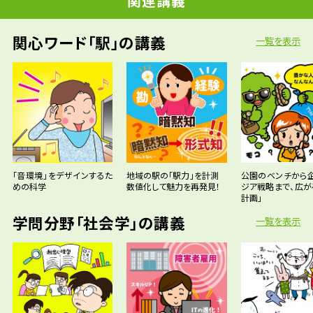
関連講義
関心ワード「駅」の講義
一覧を表示
「音環境」をデザインするた
地域の駅の「駅力」を計測
公園のベンチから
めの科学
数値化して魅力を再発見！
ジア戦略まで、広が
計画」
学問分野「社会学」の講義
一覧を表示