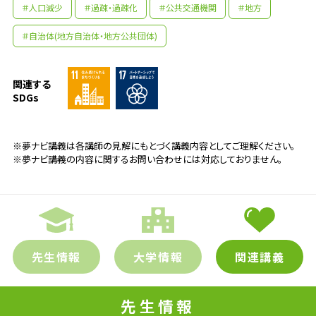
＃人口減少
＃過疎・過疎化
＃公共交通機関
＃地方
＃自治体(地方自治体・地方公共団体)
関連する
SDGs
※夢ナビ講義は各講師の見解にもとづく講義内容としてご理解ください。
※夢ナビ講義の内容に関するお問い合わせには対応しておりません。
先生情報
大学情報
関連講義
先生の学問へのきっかけは？
先生情報
私が小学生の時に日頃から利用している鉄道