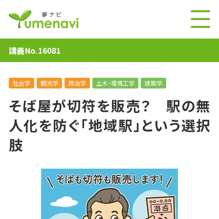
講義No.16081
社会学
観光学
政治学
土木・環境工学
建築学
そば屋が切符を販売？ 駅の無
人化を防ぐ「地域駅」という選択
肢