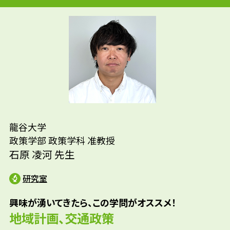
路線の全駅の現地調査に自由研究で取り組む
ほど、駅には昔から強い関心を抱いていまし
先輩たちはどんな仕事に携わって
た。

いるの？
しかし、研究に関心を持つ決定的な契機とな
ったのは、東日本大震災です。発災直後から被
参考資料
鉄道会社運輸/公務員（行政職・消防職）/不動
災地をボランティアとして何度も訪問する中
産開発/金融営業/ゲーム会社営業
で、目の当たりにした被災地の状況に強い衝
撃を受けるとともに、復旧・復興のあり方に
大きな疑問を抱くようになり、研究を通じて
龍谷大学
より良い都市・地域のあり方を探究したいと
政策学部 政策学科 准教授
思うようになりました。
石原 凌河 先生
研究室
興味が湧いてきたら、この学問がオススメ！
地域計画、交通政策