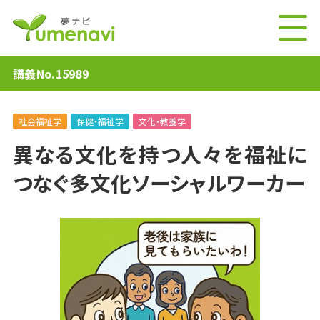
講義No.15989
社会福祉学
保健・福祉学
文化・教養学
異なる文化を持つ人々を福祉に
つなぐ多文化ソーシャルワーカー