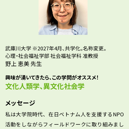
先輩たちはどんな仕事に携わって
先生の学問へのきっかけは？
いるの？
参考資料
行政機関/医療機関/社会福祉法人/運輸業 など
武庫川大学 ※2027年4月、共学化。名称変更。
心理・社会福祉学部 社会福祉学科 准教授
野上 恵美 先生
興味が湧いてきたら、この学問がオススメ！
文化人類学、異文化社会学
メッセージ
私は大学院時代、在日ベトナム人を支援するNPO
活動をしながらフィールドワークに取り組みまし