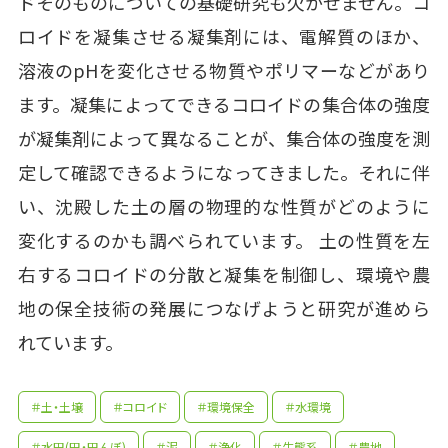
ドそのものについての基礎研究も欠かせません。コ
ロイドを凝集させる凝集剤には、電解質のほか、
溶液のpHを変化させる物質やポリマーなどがあり
ます。凝集によってできるコロイドの集合体の強度
が凝集剤によって異なることが、集合体の強度を測
定して確認できるようになってきました。それに伴
い、沈殿した土の層の物理的な性質がどのように
変化するのかも調べられています。 土の性質を左
右するコロイドの分散と凝集を制御し、環境や農
地の保全技術の発展につなげようと研究が進めら
れています。
＃土・土壌
＃コロイド
＃環境保全
＃水環境
＃水田(田・田んぼ)
＃泥
＃浄化
＃生態系
＃農地