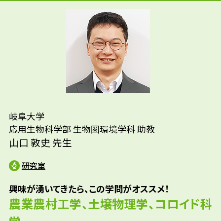
実は今の分野をよく知っていて志したわけでは
ありません。もともと生物に興味があり、農学
系の学部（学類）に入学しました。そのころ
から、生物の研究では物理や数学への理解が
先輩たちはどんな仕事に携わって
深い方が面白い研究ができるだろう、との考
いるの？
えがあったので、物理や数学などもまんべん
参考資料
なく学びました。そのうちに生物よりも物理
岐阜大学
などの勉強の方が面白くなってしまい、いつ
応用生物科学部 生物圏環境学科 助教
の間にか環境を扱うコースにいました。その
山口 敦史 先生
後、面白そうな研究室が複数あるうち、教員
研究室
や先輩との交流もあった研究室を選んだら、
自分にはあっていたようで研究が楽しくなり
興味が湧いてきたら、この学問がオススメ！
ました。
農業農村工学、土壌物理学、コロイド科