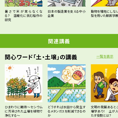
暑さで米が実らなくな
日本の製造業を支える中小
動物を犠牲にしな
る？ 温暖化に挑む稲作の
企業
型を用いた獣医学
研究
関連講義
関心ワード「土・土壌」の講義
一覧を表示
ひまわりに期待～セシウム
どうすれば水田から発生す
文明の発展あると
に汚染された土壌を植物で
るメタンガスを削減できるの
壌学あり！ 土が
浄化する～
か
たす役割とは？