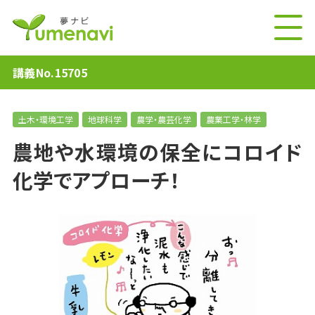
講義No.15705
土木・環境工学
地球科学
農学・農芸化学
農業工学・林学
農地や水環境の保全にコロイド
化学でアプローチ！