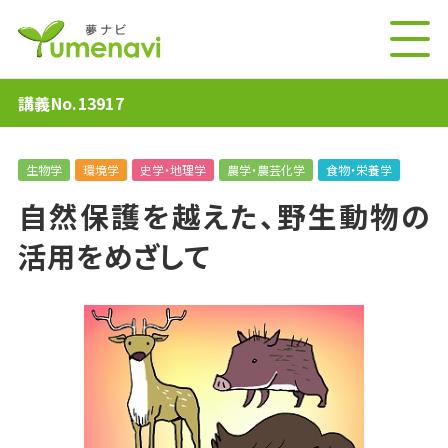
講義No.13917
生物学
環境学
史学・地理学
農学・農芸化学
食物・栄養学
自然保護を越えた、野生動物の
活用をめざして