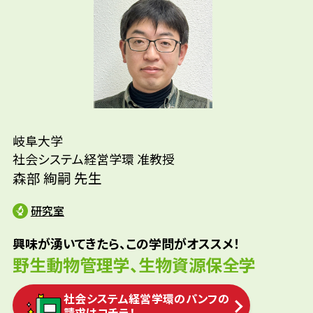
先輩たちはどんな仕事に携わって
先生の学問へのきっかけは？
いるの？
参考資料
岐阜大学
環境調査/造園/公務員（林業職）
社会システム経営学環 准教授
森部 絢嗣 先生
研究室
興味が湧いてきたら、この学問がオススメ！
野生動物管理学、生物資源保全学
社会システム経営学環のパンフの
請求はコチラ！