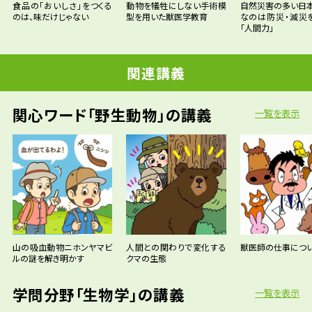
食品の「おいしさ」をつくる
動物を犠牲にしない手術模
自然災害の多い日
のは、味だけじゃない
型を用いた獣医学教育
なのは防災・減災
「人間力」
関連講義
関心ワード「野生動物」の講義
一覧を表示
山の吸血動物ニホンヤマビ
人間との関わりで変化する
獣医師の仕事につ
ルの謎を解き明かす
クマの生態
学問分野「生物学」の講義
一覧を表示