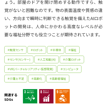
ょう。部屋のドアを開け閉めする動作ですら、触
覚がないと困難なのです。物の表面温度や質感の違
い、方向まで瞬時に判断できる触覚を備えたAIロボ
ットの開発は、人命にかかわる高度なレベルが必
要な福祉分野でも役立つことが期待されています。
＃触覚センサ
＃ロボット
＃半導体
＃福祉
＃センサ(センサー)
＃人工知能(AI)
＃介護ロボット
＃VR(バーチャルリアリティ・仮想現実)
＃コンピュータ
＃介護士不足
＃高齢化
＃高齢者福祉
先輩たちはどんな仕事に携わって
先生の学問へのきっかけは？
関連する
いるの？
SDGs
参考資料