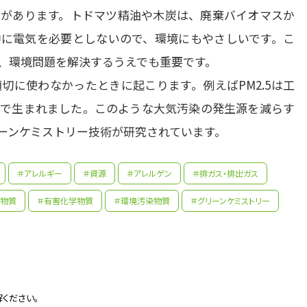
があります。トドマツ精油や木炭は、廃棄バイオマスか
に電気を必要としないので、環境にもやさしいです。こ
環境問題を解決するうえでも重要です。

切に使わなかったときに起こります。例えばPM2.5は工
で生まれました。このような大気汚染の発生源を減らす
ーンケミストリー技術が研究されています。
＃アレルギー
＃資源
＃アレルゲン
＃排ガス・排出ガス
学物質
＃有害化学物質
＃環境汚染物質
＃グリーンケミストリー
先生の学問へのきっかけは？
入試の化学のテストでいい点数が取れ、理系分野が得意だと
先輩たちはどんな仕事に携わっているの？
ください。