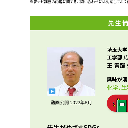
まし
※夢ナビ講義の内容に関するお問い合わせには対応しており
員に
れて
電機
参考資料
機資
ィン
先生
の後
粉症
い環
埼玉大学
工学部 
王 青躍
興味が湧
化学、
動画公開 2022年8月
先生がめざすSDGs