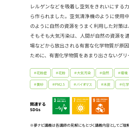
レルゲンなどを吸着し空気をきれいにする力
ら作られました。空気清浄機のように使用中
のように自然の資源をうまく利用した対策は、
そもそも大気汚染は、人間が自然の資源を適
場などから放出される有害な化学物質が原因
ために、有害化学物質をあまり出さないグリ
＃花粉症
＃花粉
＃大気汚染
＃自然
＃環境
＃黄砂
＃PM2.5
＃バイオマス
＃木炭
＃化
関連する
SDGs
大学
※夢ナビ講義は各講師の見解にもとづく講義内容としてご理解