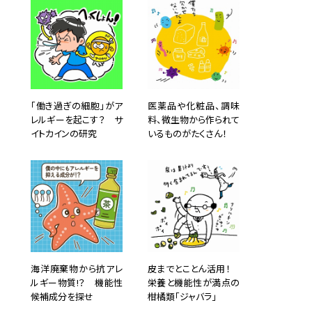
「働き過ぎの細胞」がア
医薬品や化粧品、調味
レルギーを起こす？ サ
料、微生物から作られて
イトカインの研究
いるものがたくさん！
海洋廃棄物から抗アレ
皮までとことん活用！
ルギー物質!？ 機能性
栄養と機能性が満点の
候補成分を探せ
柑橘類「ジャバラ」