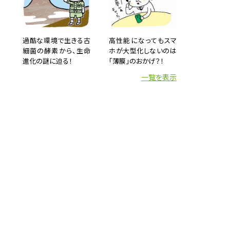
、研究
求めら
然の有
ーケテ
た。そ
過酷な環境で生きる古
高性能になってもスマ
で、花
細菌の酵素から、生命
ホが大型化しないのは
進化の謎に迫る！
「薄膜」のおかげ？！
みやす
一覧を表示