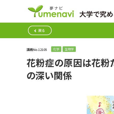
戻る
化学
生物学
講義No.12105
花粉症の原因は花粉
の深い関係