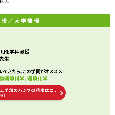
た。大学では金属化学を学び、卒業後は金属研究所に就職し
ません。
なりました。上海では大気汚染が深刻で、環境問題の研究が
いたからです。研究を進めるうちに、問題解決のためには自
メーカー/公立研究機関/環境系コンサルティング/食品会社マ
源と大気汚染発生源の両方に注目する必要があると感じまし
グ/官公庁環境関係/食品加工会社
情報
／大学情報
、日本に留学、暮らしていて花粉症になったことがきっかけ
原因物質の発生メカニズム研究をはじめました。少しでも住
境作りをするために今後も研究を続けていきます。
応用化学科 教授
 先生
いてきたら、この学問がオススメ！
生物環境科学、環境化学
工学部のパンフの請求はコチ
ラ！