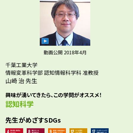
通りあると言われているそうです。人の心理を
考えるのが得意だから学びたいというパターン
先輩たちはどんな仕事に携わって
と、逆に苦手だからその欠点を補うために学
いるの？
ぼうとするパターンです。私は、後者でした。
大学では情報系の学部で学び、人間の創造性
参考資料
や発想を支援するためのシステム作りに関わ
ＩＴ企業システムエンジニア/Webデザイナー/
動画公開 2018年4月
っていましたが、どうしてそのシステムを使う
商社営業/中学・高等学校教員
千葉工業大学
と発想がうまくいくのかということに興味を
情報変革科学部 認知情報科学科 准教授
抱きました。それを知るためには、人間はど
山崎 治 先生
ういうものの考え方をするのか、を知る必要
があります。こうして認知科学の研究へと進ん
興味が湧いてきたら、この学問がオススメ！
だのです。
認知科学
先生がめざすSDGs