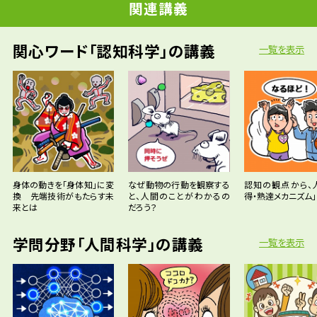
関連講義
関心ワード「認知科学」の講義
一覧を表示
身体の動きを「身体知」に変
なぜ動物の行動を観察する
認知の観点から、
換 先端技術がもたらす未
と、人間のことがわかるの
得・熟達メカニズム
来とは
だろう？
学問分野「人間科学」の講義
一覧を表示