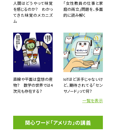
人間はどうやって味覚
「女性教員の仕事と家
を感じるのか？ わかっ
庭の両立」問題を、多面
てきた味覚のメカニズ
的に読み解く
ム
直線や平面は空想の産
IoTほど派手じゃないけ
物？ 数学の世界では4
ど、期待されてる「セン
次元も存在する？
サノード」って何？
一覧を表示
関心ワード「アメリカ」の講義