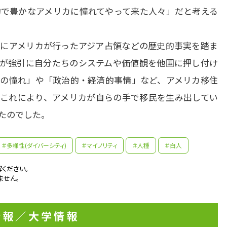
で豊かなアメリカに憧れてやって来た人々」だと考える
紀にアメリカが行ったアジア占領などの歴史的事実を踏ま
が強引に自分たちのシステムや価値観を他国に押し付け
の憧れ」や「政治的・経済的事情」など、アメリカ移住
先生の学問へのきっかけは？
これにより、アメリカが自らの手で移民を生み出してい
たのでした。
時代に恩師と出会ったことがきっかけで「アメリカ研究」に
ようになりました。その恩師の授業を受けて、アメリカとい
先輩たちはどんな仕事に携わっているの？
＃多様性(ダイバーシティ)
＃マイノリティ
＃人種
＃白人
性を知り、もっと詳しく学びたいと思うようになったのです。

、同じく大学時代には、1年間アメリカに留学する機会にも
ください。
た。そして、実際にアメリカの人々との交流を通じて、そこ
イトアテンダント/外資系企業
ません。
いた頃にイメージしていたものとは全然ちがうアメリカがあ
りました。

留学経験で得たカルチャーショックは、今も研究の原動力に
情報
／大学情報
す。