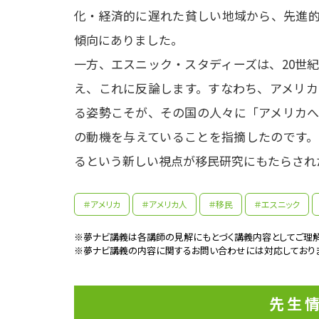
化・経済的に遅れた貧しい地域から、先進的
傾向にありました。

一方、エスニック・スタディーズは、20世
え、これに反論します。すなわち、アメリカ
る姿勢こそが、その国の人々に「アメリカへ
の動機を与えていることを指摘したのです。
るという新しい視点が移民研究にもたらされ
大学
持つ
＃アメリカ
＃アメリカ人
＃移民
＃エスニック
多様
また
※夢ナビ講義は各講師の見解にもとづく講義内容としてご理解
参考資料
まし
フラ
※夢ナビ講義の内容に関するお問い合わせには対応しており
本に
を知
この
先生
いま