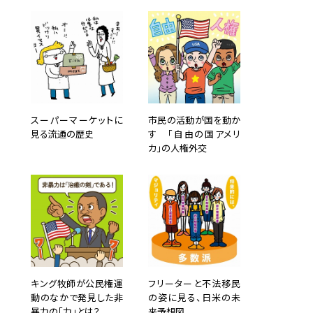
スーパーマーケットに
市民の活動が国を動か
見る流通の歴史
す 「自由の国アメリ
カ」の人権外交
キング牧師が公民権運
フリーターと不法移民
動のなかで発見した非
の姿に見る、日米の未
暴力の「力」とは？
来予想図