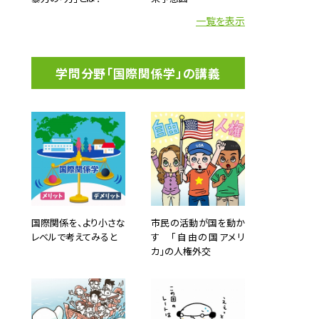
一覧を表示
学問分野「国際関係学」の講義
興味を
う国の
国際関係を、より小さな
市民の活動が国を動か
恵まれ
レベルで考えてみると
す 「自由の国アメリ
には日
カ」の人権外交
ること
なって