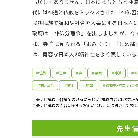
も珍しくありません。日本にはもともと神道
代には神道と仏教をミックスさせた「神仏習合
農耕民族で調和や融合を大事にする日本人は
政府は「神仏分離令」を出しましたが、今
ば、寺院に見られる「おみくじ」「しめ縄
は、寛容な日本人の精神性をよく表している
＃仏教
＃江戸
＃寺
＃民衆
＃神道
＃キ
＃神仏習合
＃神社
＃結婚
＃結婚式・ウエディング
※夢ナビ講義は各講師の見解にもとづく講義内容としてご理解
※夢ナビ講義の内容に関するお問い合わせには対応しており
実家
さに
小学
先生
動し