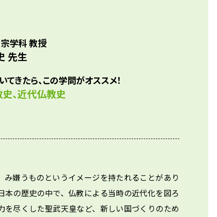
、「今までまったく研究されていないことをやってみては？
科教員
イスされ「近代仏教」を研究する道に入りました。

代仏教」は30年ほど前まではあまり研究されていなかった分
 宗学科 教授
者も少なかったことから、常に道を切り開きながら進んで
史 先生
いてきたら、この学問がオススメ！
教史、近代仏教史
）み嫌うものというイメージを持たれることがあり
日本の歴史の中で、仏教による当時の近代化を図ろ
力を尽くした聖武天皇など、新しい国づくりのため