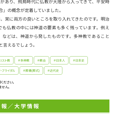
があり、飛鳥時代に仏教が大陸から入ってきて、平安時
」の概念が定着していました。

、常に両方の良いところを取り入れてきたのです。明治
でも仏教の中には神道の要素も多く残っています。例え
」などは、神道から発したものです。多神教であること
と言えるでしょう。
リスト教
＃多神教
＃教会
＃日本人
＃日本史
・ブライダル
＃葬儀(葬式)
＃近代史
先生の学問へのきっかけは？
ください。
ません。
がお寺で、父が僧侶であり、高校の歴史の先生でもありまし
生きた歴史、仏教史に囲まれて育ち歴史好きな少年でした。

先輩たちはどんな仕事に携わっているの？
生の頃に新聞づくりに目覚め、中学・高校時代を通して新聞
情報
／大学情報
ました。その後、立正大学の仏教学部へ進み、そこで出会っ