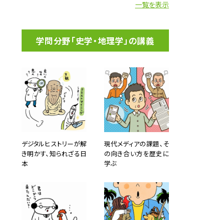
一覧を表示
学問分野「史学・地理学」の講義
デジタルヒストリーが解
現代メディアの課題、そ
き明かす、知られざる日
の向き合い方を歴史に
本
学ぶ
た。ま
部で活
た恩師