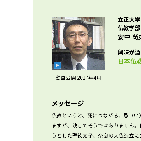
参考資料
から
社会
ドバ
立正大学
「近
仏教学部
研究
安中 尚
た。
興味が湧
日本仏
動画公開 2017年4月
メッセージ
仏教というと、死につながる、忌（い
ますが、決してそうではありません。
うとした聖徳太子、奈良の大仏造立に