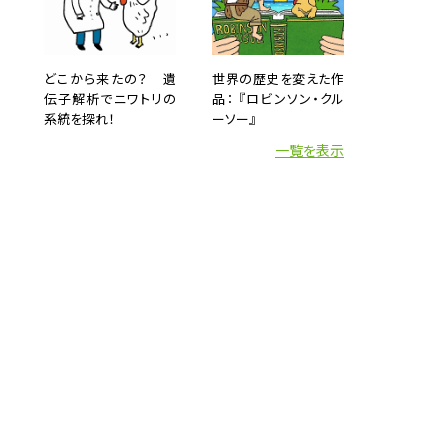
」とア
野で、
どこから来たの？ 遺
世界の歴史を変えた作
きまし
伝子解析でニワトリの
品： 『ロビンソン・クル
系統を探れ！
ーソー』
一覧を表示