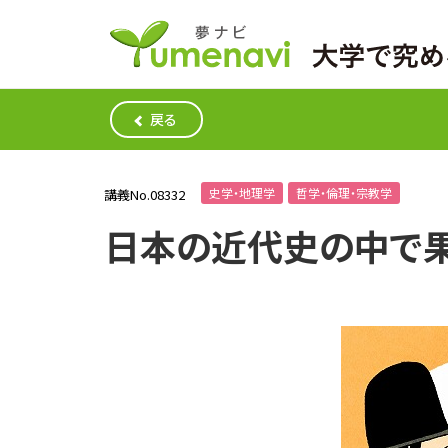
戻る
史学・地理学
哲学・倫理・宗教学
講義No.08332
日本の近代史の中で