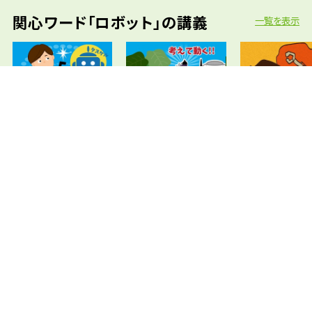
関心ワード「ロボット」の講義
一覧を表示
車いすもらくらく介助！ こ
隠れたナスも探して収穫！
遠隔操作で未踏
れまでにない人間共存型ロ
「考えて動く」ロボットを研究
へ！ 広がるテレ
ボットの開発
ションの世界
学問分野「通信・情報工学」の講義
一覧を表示