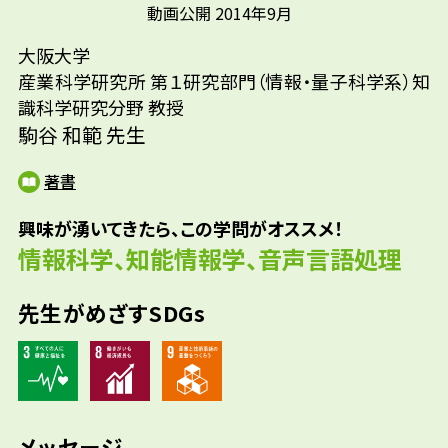
先輩たちはどんな仕事に携わって
動画公開 2014年9月
工学部がよいと思い、また「物理的なことよ
いるの？
り抽象的なことの方が面白そう」と思ったた
大阪大学
参考資料
め、情報工学科に進学しました。そこで、人
産業科学研究所 第１研究部門（情報・量子科学系）知
の言葉をコンピュータで扱う「自然言語処
識科学研究分野 教授
理」や「音声情報処理」という分野に出会っ
駒谷 和範 先生
たのです。「人が話を理解するってどういうこ
著書
とだろう？」と不思議に思い、それを追い求
めているうちに、気づいたら研究者になってい
興味が湧いてきたら、この学問がオススメ！
ました。
情報科学、知能情報学、音声言語処理
先生がめざすSDGs
メッセージ