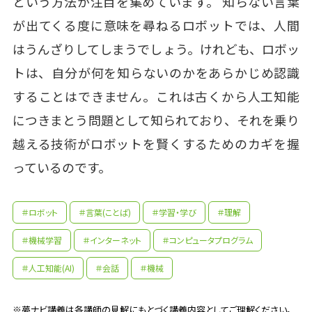
という方法が注目を集めています。 知らない言葉
が出てくる度に意味を尋ねるロボットでは、人間
はうんざりしてしまうでしょう。けれども、ロボッ
トは、自分が何を知らないのかをあらかじめ認識
することはできません。これは古くから人工知能
につきまとう問題として知られており、それを乗り
越える技術がロボットを賢くするためのカギを握
っているのです。
＃ロボット
＃言葉(ことば)
＃学習・学び
＃理解
＃機械学習
＃インターネット
＃コンピュータプログラム
＃人工知能(AI)
＃会話
＃機械
※夢ナビ講義は各講師の見解にもとづく講義内容としてご理解ください。