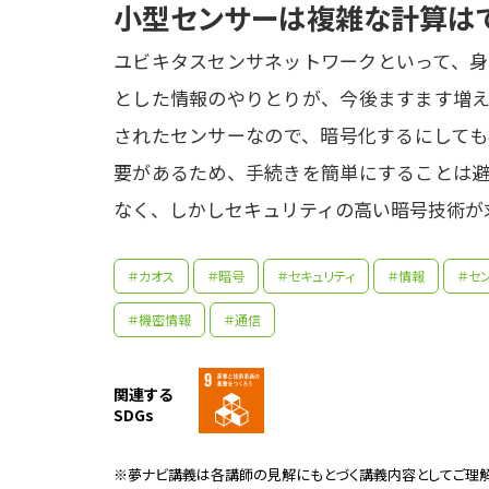
小型センサーは複雑な計算は
ユビキタスセンサネットワークといって、身
とした情報のやりとりが、今後ますます増え
されたセンサーなので、暗号化するにしても
要があるため、手続きを簡単にすることは避
なく、しかしセキュリティの高い暗号技術が
＃カオス
＃暗号
＃セキュリティ
＃情報
＃セン
＃機密情報
＃通信
関連する
SDGs
大学
なが
※夢ナビ講義は各講師の見解にもとづく講義内容としてご理解
さが