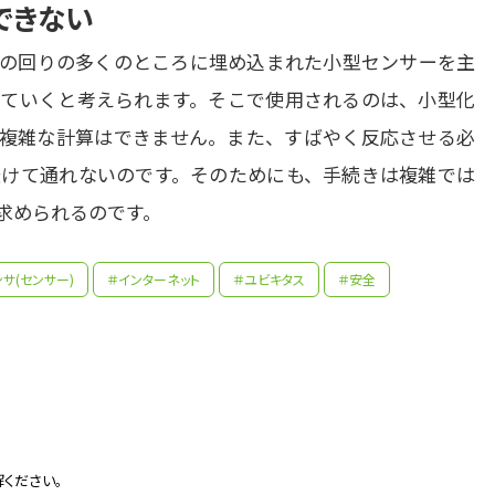
できない
の回りの多くのところに埋め込まれた小型センサーを主
ていくと考えられます。そこで使用されるのは、小型化
複雑な計算はできません。また、すばやく反応させる必
けて通れないのです。そのためにも、手続きは複雑では
求められるのです。
サ(センサー)
＃インターネット
＃ユビキタス
＃安全
先生の学問へのきっかけは？
の通信工学の授業で、「情報を送る過程においてノイズにさ
ら、ノイズの影響を無視できる」という法則を教わりました
先輩たちはどんな仕事に携わっているの？
ください。
必要な通信にノイズは大敵と思われるのですが、影響がない