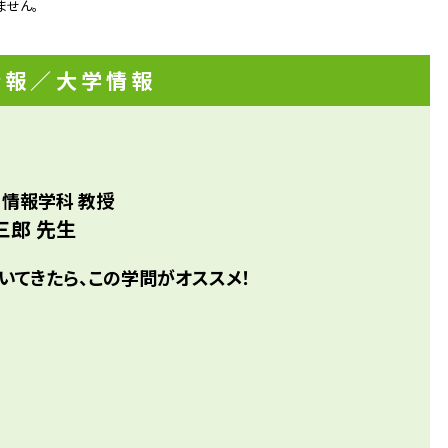
ません。
に反するような事実に私は驚きました。そこから「情報工学
もった私は、「予測できないほどの複雑さが、実は単純な法
れるカオス」や「解読できないほど難しい暗号が実は簡単な
情報
／大学情報
く」など、一見不可思議なことが理論上可能になることがお
思い、現在研究を行っています。
 情報学科 教授
三郎 先生
いてきたら、この学問がオススメ！