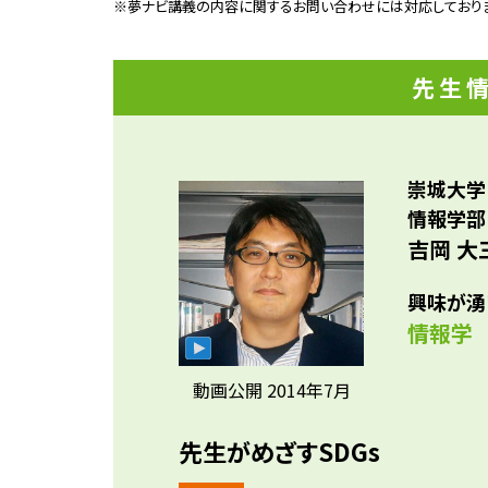
※夢ナビ講義の内容に関するお問い合わせには対応しており
常識
参考資料
味を
述さ
先生
基づ
いと
崇城大学
情報学部
吉岡 大
興味が湧
情報学
動画公開 2014年7月
先生がめざすSDGs