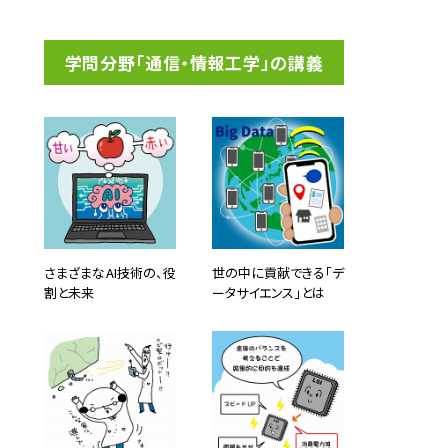
学問分野「通信・情報工学」の講義
さまざまなAI技術の、役
世の中に貢献できる「デ
割と未来
ータサイエンス」とは
らされ
。正確
という