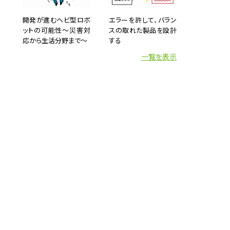
」に興
則で記
開発が進むヘビ型ロボ
エラーを許して、バラン
ットの可能性～災害対
スの取れた製品を設計
数学に
応から生活分野まで～
する
もしろ
一覧を表示