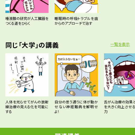
唾液腺の研究が人工臓器を
睡眠時の呼吸トラブルを歯
つくる道をひらく
からのアプローチで治す
同じ「大学」の講義
一覧を表示
人体を光らせてがんの放射
自分の思う通りに体が動か
舌がん治療の効果
線治療の見える化を可能に
せない神経難病を解明せ
を大きく向上させ
する
よ！
力