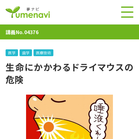
講義No.04376
医学
歯学
医療技術
生命にかかわるドライマウスの
危険