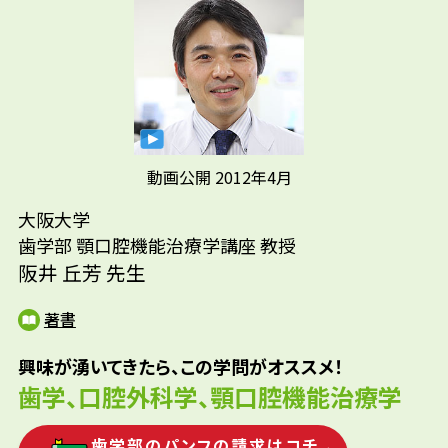
先生の学問へのきっかけは？
動画公開 2012年4月
中学生になるまでは体が弱く、少年時代は病
大阪大学
院に通うことが多かったです。剣道部に入って
歯学部 顎口腔機能治療学講座 教授
阪井 丘芳 先生
からは、病気をしなくなり、将来は医療の分
先輩たちはどんな仕事に携わって
野で恩返しをしたいと思いました。近所の先
いるの？
著書
生にあこがれて、歯科医師をめざしましたが、
大学時代に訪れたドイツの病院で口腔外科医
興味が湧いてきたら、この学問がオススメ！
参考資料
として口腔がんに取り組む先生に出会い、進
歯科医師/口腔外科医/博士/大学教授/大学院教
歯学、口腔外科学、顎口腔機能治療学
路を決めました。がんを摘出した後も、口の
授/研究者
機能障がいがおこり、食べること、話すことが
歯学部のパンフの請求はコチ