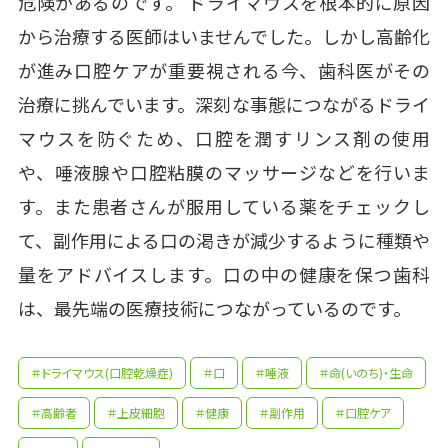
危険があるのです。 ドライマウスを根本的に原因
から治療する医師はいませんでした。しかし高齢化
が進み口腔ケアが重要視される今、歯科医がその
治療に挑んでいます。深刻な事態につながるドライ
マウスを防ぐため、口腔を潤すリンス剤の使用
や、唾液腺や口腔粘膜のマッサージなどを行いま
す。また患者さんが服用している薬をチェックし
て、副作用による口の渇きが減少するように種類や
量をアドバイスします。口の中の健康を保つ歯科
は、最先端の医療技術につながっているのです。
＃ドライマウス(口腔乾燥症)
＃口
＃唾液
＃命(いのち)・生命
＃高齢者
＃上皮細胞
＃健康
＃副作用
＃口腔ケア