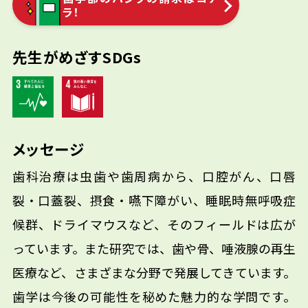
ラ！
できず、苦しむ患者さんがおられます。この
方々のために、さまざまな器官を回復できな
いかと考えるようになり、再生研究を始めまし
先生がめざすSDGs
た。
メッセージ
歯科治療は虫歯や歯周病から、口腔がん、口唇
裂・口蓋裂、摂食・嚥下障がい、睡眠時無呼吸症
候群、ドライマウスなど、そのフィールドは広が
っています。また研究では、歯や骨、唾液腺の再生
医療など、さまざまな分野で発展してきています。
歯学は今後の可能性を秘めた魅力的な学問です。