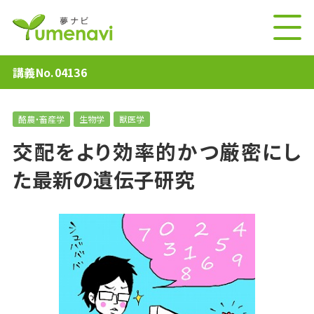
講義No.04136
酪農・畜産学
生物学
獣医学
交配をより効率的かつ厳密にし
た最新の遺伝子研究