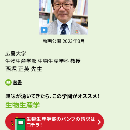
先生の学問へのきっかけは？
琵琶湖周辺で育った幼少期、カワムツ、オイ
カワ、アケビや柿などを採っては食べ、タナゴ
やメダカ、カブトムシやクワガタなどを採っ
動画公開 2023年8月
先輩たちはどんな仕事に携わって
ては飼い、セキセイインコ、ブンチョウ、ジュ
いるの？
広島大学
ウシマツなどを飼って繁殖させ、自らは山々
生物生産学部 生物生産学科 教授
を駆け回っていました。「生活」と「自然や
西堀 正英 先生
参考資料
生物」は密接な関係にあったことが、研究者
科学捜査研究所・研究員/環境アセスメント・
人生の基盤にあると思います。大学を卒業する
研究員/食品会社・開発/医薬機器・開発
著書
年は、好景気で就職は引く手数多でしたが、
元来、人と同じことをするのが好きではなか
興味が湧いてきたら、この学問がオススメ！
ったこともあって、大学院に行って研究を続け
生物生産学
ようと、他人と同じではおもしろくないですか
生物生産学部のパンフの請求は
らね。
コチラ！