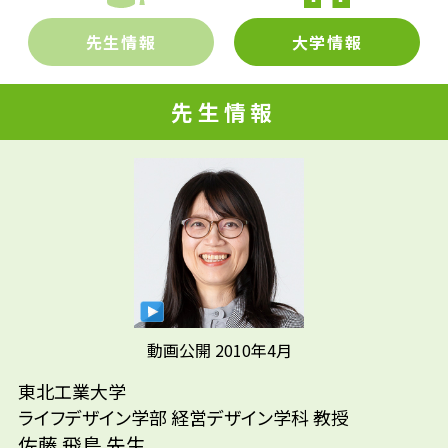
本来の専門はアメリカの労働経済学で、今の専
門に進んだきっかけは、大学でマーケティング
先輩たちはどんな仕事に携わって
先生情報
大学情報
の講義を担当することになったことでした。
いるの？
講義のための準備をする中で、マーケティング
先生情報
が、消費者を理解し、ニーズに応える点に興味
食料品一般総合卸売業営業、業務用冷蔵庫営
を抱いたのです。マーケティングの真髄は、
業、酒類専門店店舗運営、百貨店販売員、自
参考資料
「消費者のニーズを正確にとらえて製品やサー
動車系・製造系専門商社卸売業営業、不動
ビスを生み出し」「改良し続け」「その製品
産・賃貸物件販営業、住宅メーカー営業、地
やサービスを購入すると消費者にどんな便益
方公務員
や得をもたらすか」を具体的にアピールする
ことです。さまざまな人と関わりあうところ
が、マーケティングの分野に興味が尽きない
理由です。
動画公開 2010年4月
東北工業大学
ライフデザイン学部 経営デザイン学科 教授
佐藤 飛鳥 先生