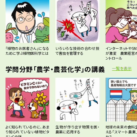
「植物のお医者さん」になる
いろいろな技術の合わせ技
インターネットやSN
ために学ぶ植物医科学とは
で害虫を管理する
が激変 農業経営
ントロール
学問分野「農学・農芸化学」の講義
一覧を表示
よく知られているのに、あま
生物が作り出す物質を医・
地球の未来の食料
り知られていない植物ビタ
農薬に応用する
える「スマート農業
ミンCの謎
か？