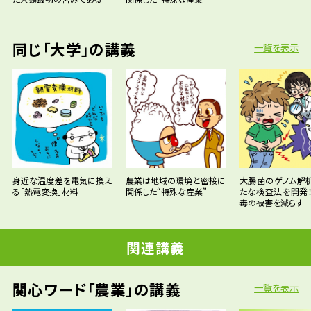
同じ「大学」の講義
一覧を表示
身近な温度差を電気に換え
農業は地域の環境と密接に
大腸菌のゲノム解
る「熱電変換」材料
関係した“特殊な産業”
たな検査法を開発
毒の被害を減らす
関連講義
関心ワード「農業」の講義
一覧を表示