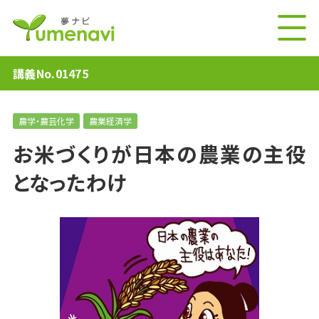
講義No.01475
農学・農芸化学
農業経済学
お米づくりが日本の農業の主役
となったわけ