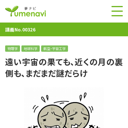
講義No.00326
物理学
地球科学
航空・宇宙工学
遠い宇宙の果ても、近くの月の裏
側も、まだまだ謎だらけ