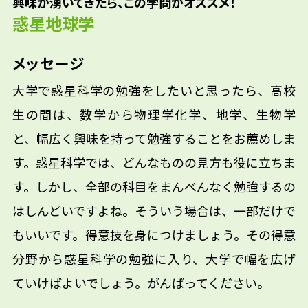
で星に興味を持ち、星や惑星、銀河にまつわ
興味が湧いてきたら、この学問がオススメ！
大学教員/国立研究機関研究員/大学研究員/電
惑星地球学
る自然のからくりに触れ、面白みを感じまし
機メーカー人工衛星開発/情報処理会社ソフト
た。大学生になって、地球の風景の延長線上に
参考資料
開発/石油会社プラント技術/電子機器メーカー
あって、手で触れられそうな惑星を面白いと感
メッセージ
開発/官公庁測量/コンサルタント会社システム
じました。そしてその頃、ある教授の講義で惑
エンジニア/会計監査法人アクチュアリ||（以
大学で惑星科学の勉強をしたいと思ったら、高校
星形成論のおもしろさに圧倒され、この学問
上は全て、大学院[修士、博士]卒業後の進路）
生の間は、数学から物理学化学、地学、生物学
を深く学びたいと思いました。後からわかっ
たことですが、その教授は私が中学・高校時
と、幅広く興味を持って勉強することをお薦めしま
代に好きだった天文学の本の著者でした。
す。惑星科学では、どんなものの見方も役に立ちま
す。しかし、全部の科目をまんべんなく勉強するの
はしんどいですよね。そういう場合は、一部だけで
もいいです。得意技を身につけましょう。その得意
分野から惑星科学の勉強に入り、大学で幅を広げ
ていけばよいでしょう。がんばってください。