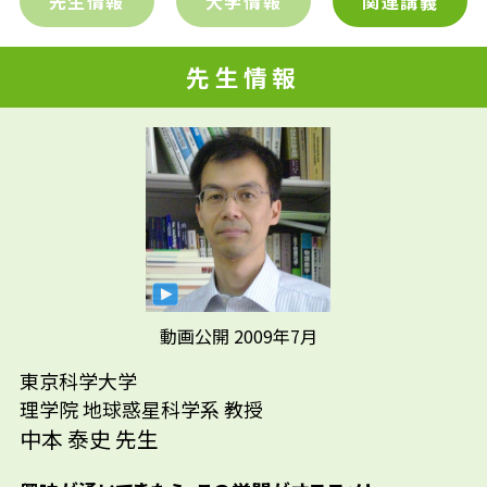
先生情報
大学情報
関連講義
先生情報
先生の学問へのきっかけは？
動画公開 2009年7月
東京科学大学
決定的だったのは、大学で聞いたある教授の
先輩たちはどんな仕事に携わって
理学院 地球惑星科学系 教授
講義です。しかし、子どもの頃から関心は持っ
いるの？
中本 泰史 先生
ていました。小学生の頃、偶然手にした図鑑