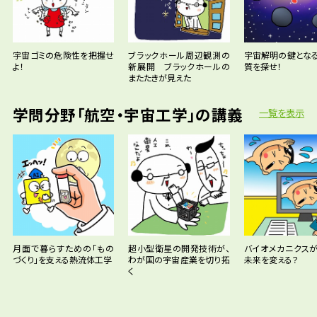
宇宙ゴミの危険性を把握せ
ブラックホール周辺観測の
宇宙解明の鍵とな
よ！
新展開 ブラックホールの
質を探せ！
またたきが見えた
学問分野「航空・宇宙工学」の講義
一覧を表示
月面で暮らすための「もの
超小型衛星の開発技術が、
バイオメカニクス
づくり」を支える熱流体工学
わが国の宇宙産業を切り拓
未来を変える？
く