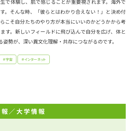
生で体験し、肌で感じることが重要視されます。海外で
す。そんな時、「彼らとはわかり合えない！」と決め付
らこそ自分たちのやり方が本当にいいのかどうかから考
ます。新しいフィールドに飛び込んで自分を広げ、体と
る姿勢が、深い異文化理解・共存につながるのです。
＃宇宙
＃インターネット
先生の学問へのきっかけは？
情報
／大学情報
、岐阜県の飛騨高山の出身です。高山には最近では海外も含
先輩たちはどんな仕事に携わっているの？
00万人の観光客が訪れます。地元では「当たり前」の生活
なぜ「違ったもの」として観光客の関心を集めるのか、小さ