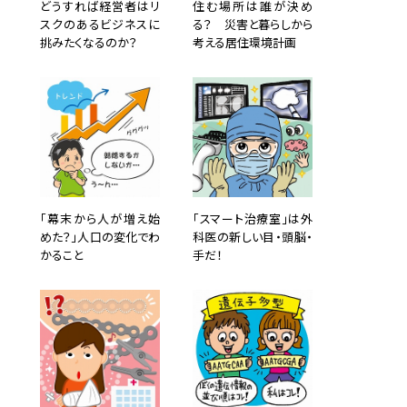
どうすれば経営者はリ
住む場所は誰が決め
をした
製造業
スクのあるビジネスに
る？ 災害と暮らしから
活、文
挑みたくなるのか？
考える居住環境計画
う学問
おもし
「幕末から人が増え始
「スマート治療室」は外
めた？」人口の変化でわ
科医の新しい目・頭脳・
かること
手だ！