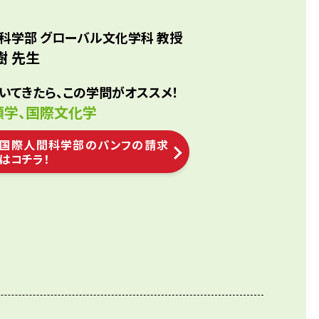
問に思っていました。高校時代は理系で、1年間の浪人生活
公務員/地方公務員国際担当/国際公務員/国際機関職員/商社/
校の寮でいろいろな地方から来た友人達と出会い、異なる生
勤務/外資系企業/外合弁企業/マスコミ
科学部 グローバル文化学科 教授
社会の違いに関心をもちました。そして「文化人類学」とい
樹 先生
を知り、異文化を理解すること、人間の多様性の見ることの
にひかれたのが、この分野に進んだきっかけです。
いてきたら、この学問がオススメ！
類学、国際文化学
国際人間科学部のパンフの請求
はコチラ！