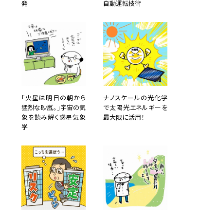
発
自動運転技術
「火星は明日の朝から
ナノスケールの光化学
猛烈な砂嵐。」宇宙の気
で太陽光エネルギーを
象を読み解く惑星気象
最大限に活用！
学
め年間
や行事
い頃か