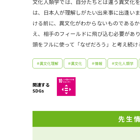
文化人類学では、自分たちとは違う異文化を
は、日本人が理解しがたい出来事に出逢いま
ける前に、異文化がわからないものであるか
え、相手のフィールドに飛び込む必要があり
頭をフルに使って「なぜだろう」と考え続け
＃異文化理解
＃異文化
＃情報
＃文化人類学
関連する
SDGs
先生
私は
約2
が、