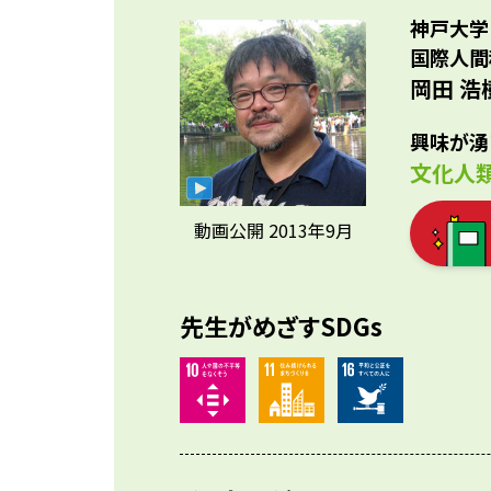
ら疑
国家
神戸大学
参考資料
予備
海外
国際人間
化や
岡田 浩
分野
ろさ
興味が湧
文化人
動画公開 2013年9月
先生がめざすSDGs