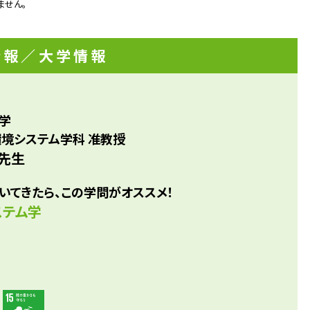
ません。
り組むようになりました。国立環境研究所でさまざまな環境
ュレーションを研究した後、「これからは実践する側の人間
と考え、大学で環境問題についての教鞭を執っています。
情報
／大学情報
学
環境システム学科 准教授
 先生
いてきたら、この学問がオススメ！
ステム学