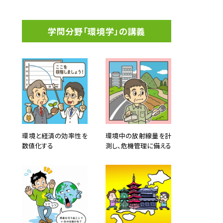
学問分野「環境学」の講義
環境と経済の効率性を
環境中の放射線量を計
数値化する
測し、危機管理に備える
いまし
感動す
りまし
だんだ
官公庁
の研究