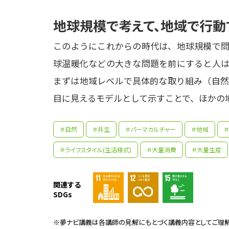
地球規模で考えて、地域で行動
このようにこれからの時代は、地球規模で問
球温暖化などの大きな問題を前にすると人は
まずは地域レベルで具体的な取り組み（自然
目に見えるモデルとして示すことで、ほかの
＃自然
＃共生
＃パーマカルチャー
＃地域
＃ライフスタイル(生活様式)
＃大量消費
＃大量生産
子ど
関連する
た。
SDGs
るな
た。
環境
参考資料
※夢ナビ講義は各講師の見解にもとづく講義内容としてご理解
んお
環境