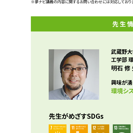
※夢ナビ講義の内容に関するお問い合わせには対応しており
に取
シミ
う」
先生
武蔵野大
工学部 
明石 修
興味が湧
環境シ
先生がめざすSDGs