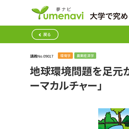
戻る
環境学
農業経済学
講義No.09017
地球環境問題を足元か
ーマカルチャー」