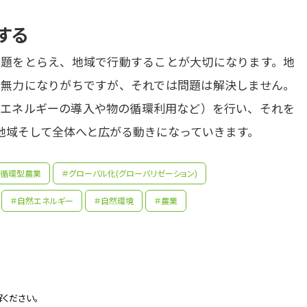
する
題をとらえ、地域で行動することが大切になります。地
無力になりがちですが、それでは問題は解決しません。
エネルギーの導入や物の循環利用など）を行い、それを
地域そして全体へと広がる動きになっていきます。
＃循環型農業
＃グローバル化(グローバリゼーション)
先生の学問へのきっかけは？
＃自然エネルギー
＃自然環境
＃農業
もの頃から自然が好きで、家の近くの森などでよく遊んで
先輩たちはどんな仕事に携わっているの？
食べた果物の種を地面に埋めてみたら、芽が出てきたことに
ど、生活のすぐ近くに自然があるのだという感覚が常にあ
しかし、今の人間社会の仕組みは、自然との関わり合い方が
コンサルタント調査員/自然エネルギーマーケットデザイン/
ください。
かしくなっているのでは、と意識し、環境やエネルギー問題
対策/地域おこし協力隊