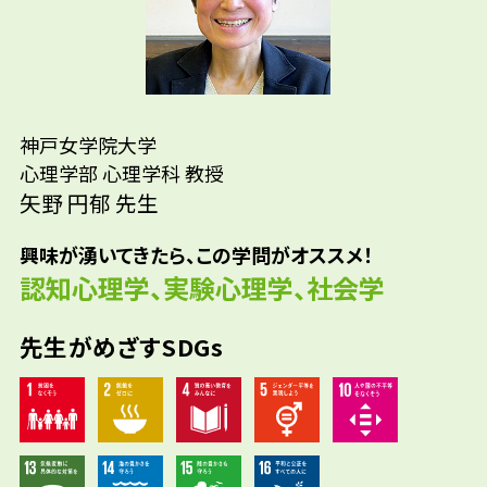
私が記憶研究をしたいと思ったのは、大学3年
生の時でした。「認知心理学」の講義を受け
る中で、「この人が犯人です」という記憶が
誤っているせいで冤罪が起きる、ということを
先輩たちはどんな仕事に携わって
知ったためです。冤罪に巻き込まれた人が味わ
神戸女学院大学
いるの？
う「信じてもらえないつらさ」というものに
心理学部 心理学科 教授
参考資料
私の関心がひきつけられたのは、今から思え
矢野 円郁 先生
ば、小学5年生の時に、そのつらさを味わった
興味が湧いてきたら、この学問がオススメ！
経験があったからかもしれません。

認知心理学、実験心理学、社会学
教員になってから始めたジェンダー研究も同
じですが、悲しみや怒りを研究に変えてきまし
先生がめざすSDGs
た。少しでも同じつらさを味わう人を減らせ
るように。