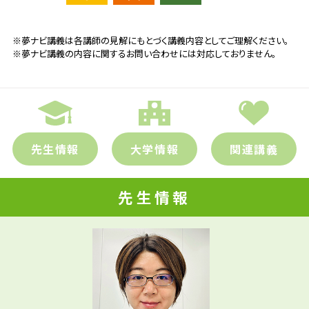
※夢ナビ講義は各講師の見解にもとづく講義内容としてご理解ください。
※夢ナビ講義の内容に関するお問い合わせには対応しておりません。
先生情報
大学情報
関連講義
先生情報
先輩たちはどんな仕事に携わって
いるの？
先生の学問へのきっかけは？
参考資料
資源研究・開発/建設会社研究・開発/地質コン
サルタント