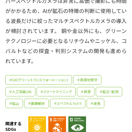
パースペクトルカメラは非常に高価で撮影にも時間
がかかるため、AIが鉱石の特徴の判断に使用してい
る波長だけに絞ったマルチスペクトルカメラの導入
が検討されています。 銅や金以外にも、グリーン
テクノロジーに必要となるリチウムやニッケル、コ
バルトなどの探査・判別システムの開発も進めら
れています。
＃GX(グリーントランスフォーメーション)
＃資源地質学
＃人工知能(AI)
＃スマートマイニング
＃資源
＃鉱石・鉱物
＃鉱山
＃画像解析
＃スペクトルカメラ
＃波長
関連する
SDGs