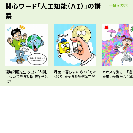
関心ワード「人工知能（ＡＩ）」の講
一覧を表示
義
環境問題を生み出す「人間」
月面で暮らすための「もの
カオスを測る―「省エ
について考える環境哲学と
づくり」を支える熱流体工学
を用いた新たな挑
は？
学問分野「資源・エネルギー工学」
一覧を表示
の講義