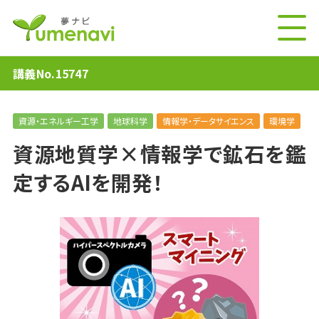
講義No.15747
資源・エネルギー工学
地球科学
情報学・データサイエンス
環境学
資源地質学×情報学で鉱石を鑑
定するAIを開発！