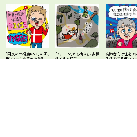
「国民の幸福度No.1」の国、
「ムーミン」から考える、多様
高齢者向け住宅で
デンマークの背景を探る
性と男女格差
生活を送るデンマ
齢者
学問分野「経済学」の講義
一覧を表示
新型コロナウイルス流行
後悔しない未来のために：
正規と非正規、あ