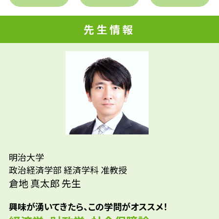
先輩たちはどんな仕事に携わって
と考え、受験の前に文転し、経済学部で学ぶ
いるの？
ことにしました。折しも世の中はリーマン・
先生情報
ショックに見舞われている頃でしたが、大学で
国家公務員/地方公務員/コンサルタント/ITサ
恩師に出会い、経済学や社会保障論、そして
参考資料
ービス/金融業/保険業/不動産/食品関係/アパ
専門の財政学を研究するようになりました。
レル/社労士事務所/税理士事務所/公認会計士
中でも興味を持ったのがデンマークの財政の
事務所など
研究で、デンマークではかつて失業しても半永
久的に失業給付がもらえる制度があったので
す。そういった興味が現在の研究に至ったきっ
かけです。
明治大学
政治経済学部 経済学科 准教授
倉地 真太郎 先生
興味が湧いてきたら、この学問がオススメ！