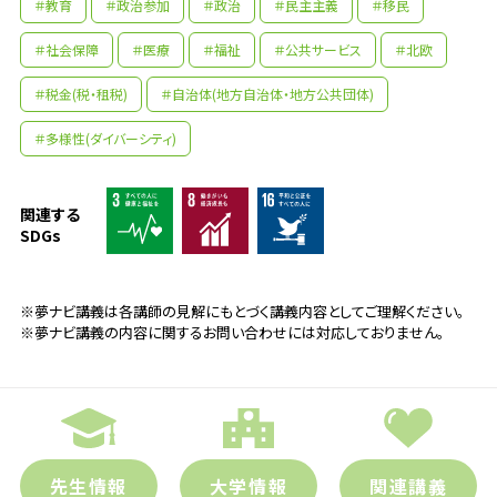
＃教育
＃政治参加
＃政治
＃民主主義
＃移民
＃社会保障
＃医療
＃福祉
＃公共サービス
＃北欧
＃税金(税・租税)
＃自治体(地方自治体・地方公共団体)
＃多様性(ダイバーシティ)
関連する
SDGs
※夢ナビ講義は各講師の見解にもとづく講義内容としてご理解ください。
※夢ナビ講義の内容に関するお問い合わせには対応しておりません。
先生の学問へのきっかけは？
高校生の時は理系を選択していたのですが、
先生情報
大学情報
関連講義
大学では社会問題について勉強したいと漠然