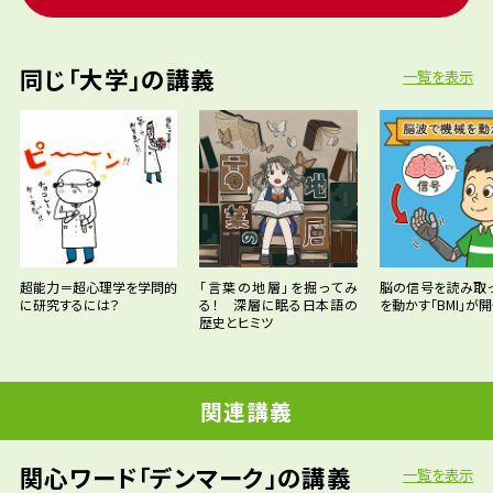
同じ「大学」の講義
一覧を表示
超能力＝超心理学を学問的
「言葉の地層」を掘ってみ
脳の信号を読み取
に研究するには？
る！ 深層に眠る日本語の
を動かす「BMI」が
歴史とヒミツ
関連講義
関心ワード「デンマーク」の講義
一覧を表示