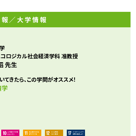
県庁・市役所行政職・農業職/食品製造業企画・営業/マーケ
話になるうちに「研究を深めることで恩返しをしたい」と思
食品小売業企画・営業/新聞記者/教諭（農業高校）
りました。こんにゃくに出会ったのもそのころです。当時は
情報
／大学情報
く研究を続けるとは思いませんでしたが、今では私のことを
く博士」と呼んでくれる方もいます。
学
エコロジカル社会経済学科 准教授
昭 先生
いてきたら、この学問がオススメ！
済学