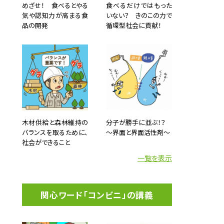
めざせ！ 食べるとやる
食べるだけではもった
気や認知力が高まる食
いない？ きのこの力で
品の開発
循環型社会に貢献！
木材供給と森林維持の
分子が勝手に並ぶ！？
バランスを取るために、
～界面と界面活性剤～
社会ができること
一覧を表示
関心ワード「コンビニ」の講義