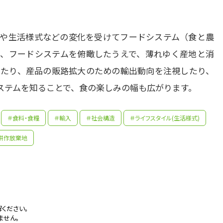
や生活様式などの変化を受けてフードシステム（食と農
、フードシステムを俯瞰したうえで、薄れゆく産地と消
たり、産品の販路拡大のための輸出動向を注視したり、
ステムを知ることで、食の楽しみの幅も広がります。
＃食料・食糧
＃輸入
＃社会構造
＃ライフスタイル(生活様式)
耕作放棄地
先生の学問へのきっかけは？
先輩たちはどんな仕事に携わっているの？
りで有名な富山で育ち、子どものころから健康に興味があ
次第に薬で病気を治す医療よりも、毎日の食を通じて健康を
関心が高まり、農学部に進学しました。卒業後は一般企業へ
ください。
団体/銀行（地方銀行・公庫・信用金庫）/農林水産省総合職
えていましたが、大学3年生の農村調査で産地の方々の声を
ません。