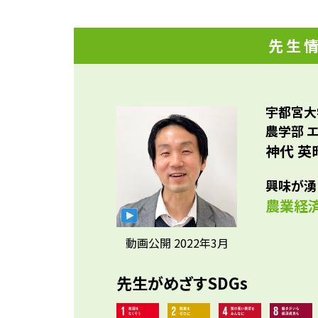
職/
お世
グ/
にな
先生
に長
にゃ
宇都宮大
農学部 
神代 英
興味が湧
農業経
動画公開 2022年3月
先生がめざすSDGs