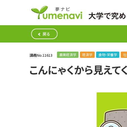
戻る
農業経済学
経済学
食物・栄養学
社
講義No.11613
こんにゃくから見えて