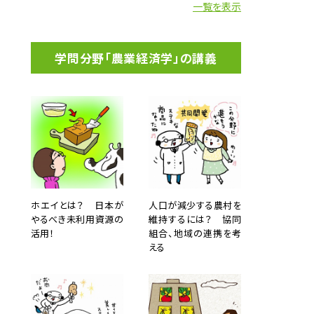
一覧を表示
学問分野「農業経済学」の講義
ホエイとは？ 日本が
人口が減少する農村を
やるべき未利用資源の
維持するには？ 協同
活用！
組合、地域の連携を考
える
りまし
保つこ
の就職
・一般
聞き、