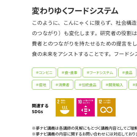
変わりゆくフードシステム
このように、こんにゃくに限らず、社会構造
のつながり）も変化します。研究者の役割は
費者とのつながりを持たせるための提言をし
食の未来をアシストすることです。フードシ
＃コンビニ
＃食・食事
＃フードシステム
＃食品
＃産地
＃消費者
＃伝統食品
＃開発輸入
＃
関連する
薬売
SDGs
た。
とに
※夢ナビ講義は各講師の見解にもとづく講義内容としてご理解
農業
を考
※夢ナビ講義の内容に関するお問い合わせには対応しており
参考資料