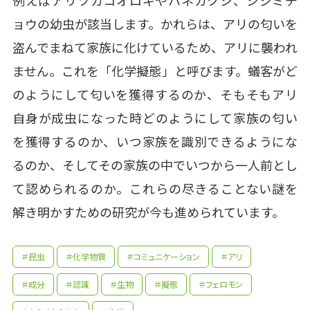
例えばアリツカコオロギやハネカクシ、シジミチ
ョウの幼虫が該当します。かれらは、アリの匂いを
盗んでまねて家族に化けているため、アリに襲われ
ません。これを「化学擬態」と呼びます。蟻客がど
のようにして匂いを獲得するのか、そもそもアリ
自身が成虫になった時どのようにして家族の匂い
を獲得するのか、いつ家族を識別できるようにな
るのか、そしてその家族の中でいつから一人前とし
て認められるのか。これらの尽きることない謎を
解き明かすための研究が今も進められています。
＃昆虫
＃化学物質
＃コミュニケーション
＃アリ
＃成分
＃認識
＃生物
＃擬態
＃フェロモン