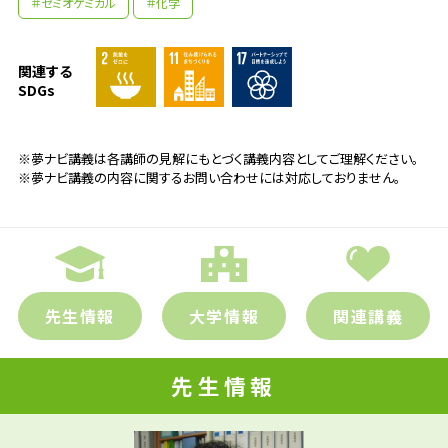
＃セミオケミカル
＃化学
関連する
SDGs
※夢ナビ講義は各講師の見解にもとづく講義内容としてご理解ください。
※夢ナビ講義の内容に関するお問い合わせには対応しておりません。
先生の学問へのきっかけは？
子どもの頃から『シートン動物記』や『ファ
ーブル昆虫記』を読んでいました。鳥類や哺乳
先生情報
大学情報
関連講義
類が好きで、虫のことはとびぬけて好きだっ
先輩たちはどんな仕事に携わって
たわけではありません。しかし、生き物の世
いるの？
先生情報
界の面白さを高校の生物の先生から教わり、
その流れで大学を選びました。虫の世界に入
官公庁（農水省・特許庁・環境省）/教諭（高
参考資料