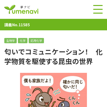
講義No.11585
生物学
化学
応用化学
匂いでコミュニケーション！ 化
学物質を駆使する昆虫の世界