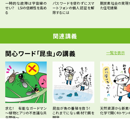
一時的な故障は宇宙線の
パスワードを使わずにスマ
脱炭素社会の実現
せい？ LSIの信頼性を高め
ートフォンの個人認証を解
た住宅建築
る
除するには
関連講義
関心ワード「昆虫」の講義
一覧を表示
求む！ 有能なガードマン
昆虫が魚の養殖を救う！
天然資源から新
～植物とアリの不思議な共
これまでにない素材で餌を
化学で開くキトサン
生関係～
開発