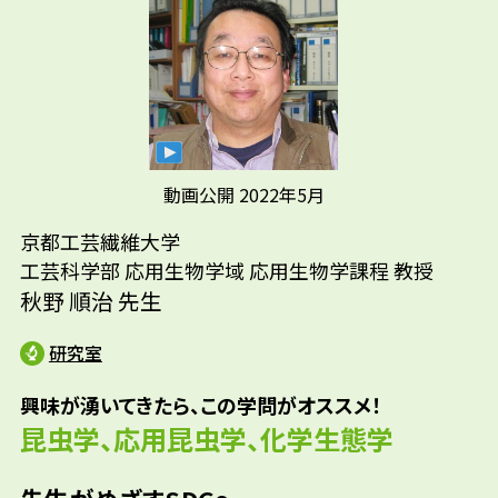
ったきっかけは、研究室の先生に「鳥や哺乳
校）/農薬会社研究員/分析関連会社研究員/食
類の研究は就職先があまりないけど、昆虫だ
品会社研究員
ったらあるよ」と言われたことです。隣の研究
室にアリの研究で有名な先生がいて、「アリは
おもろいぞ！」と誘われたのが大きな転機
に。それから30年ずっとアリの世界に浸って
生きてきました。
動画公開 2022年5月
京都工芸繊維大学
工芸科学部 応用生物学域 応用生物学課程 教授
秋野 順治 先生
研究室
興味が湧いてきたら、この学問がオススメ！
昆虫学、応用昆虫学、化学生態学