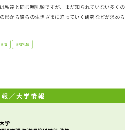
は私達と同じ哺乳類ですが、まだ知られていない多くの
の形から彼らの生きざまに迫っていく研究などが求めら
＃海
＃哺乳類
情報
／大学情報
先生の学問へのきっかけは？
で南米に留学した時、ホエールウォッチングでミナミセミク
先輩たちはどんな仕事に携わっているの？
大学
当たりにし、クジラを研究するのは面白そうだと考えたこと
た。しかし、大学受験の頃にはすっかり忘れていて、生き物