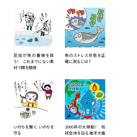
昆虫が魚の養殖を救
魚のストレス状態を正
う！ これまでにない素
確に測るには？
材で餌を開発
ジラを
いのちを繋ぐ、いのちを
2000年の大移動！ 地
があり
守る
球全体を巡る海洋大循
が勉強