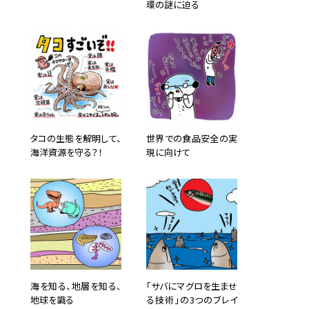
環の謎に迫る
秋、ち
方公務
と同じ
も不思
、クジ
タコの生態を解明して、
世界での食品安全の実
海洋資源を守る？！
現に向けて
海を知る、地層を知る、
「サバにマグロを生ませ
地球を識る
る技術」の3つのブレイ