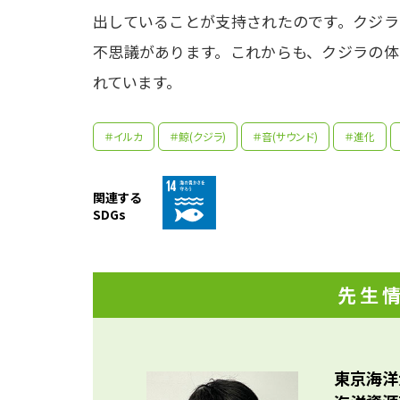
出していることが支持されたのです。クジラ
不思議があります。これからも、クジラの体
れています。
＃イルカ
＃鯨(クジラ)
＃音(サウンド)
＃進化
関連する
SDGs
先生
高校
東京海洋
目の
まし