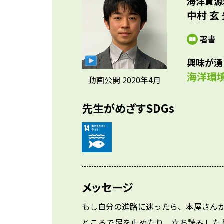
海洋資源
でき
研究
中村 玄
参考資料
ょう
員/
体の
著書
議な
興味が湧
ラに
海洋環
動画公開 2020年4月
先生がめざすSDGs
メッセージ
もし自分の進路に迷ったら、本屋さん
ところで足を止めたり、立ち読みした