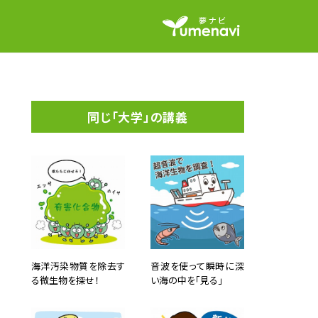
同じ「大学」の講義
海洋汚染物質を除去す
音波を使って瞬時に深
る微生物を探せ！
い海の中を「見る」