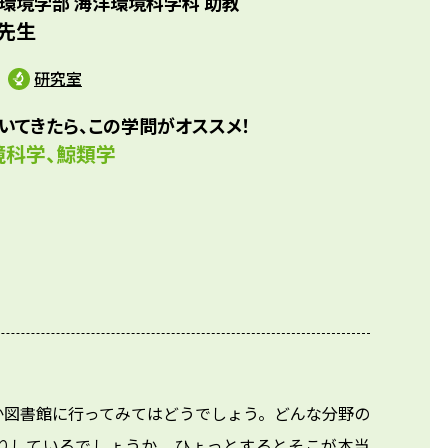
環境学部 海洋環境科学科 助教
て家から通えることを条件に大学を決めたのです。3年生の
所/水族館/博物館/高校教諭/水産庁/水産試験場/国家・地
 先生
どクジラの研究室ができたのが縁で研究を始めました。人間
IT産業他
仕組みを持ちながら、完全に海で生活しているクジラはとて
研究室
存在です。一つ疑問が解けると、また次の疑問が生じてきて
いてきたら、この学問がオススメ！
対する熱意はずっと冷めません。
境科学、鯨類学
か図書館に行ってみてはどうでしょう。どんな分野の
りしているでしょうか。ひょっとするとそこが本当