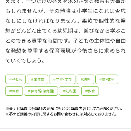
えます。一つだけの答えを求めさせる教育も大事か
もしれませんが、その勉強は小学生になれば否応
なしにしなければなりません。柔軟で個性的な発
想がどんどん出てくる幼児期は、遊びながら学ぶこ
とのできる貴重な時間です。子どもの主体性や自由
な発想を尊重する保育環境が今後さらに求められ
ていくでしょう。
＃子ども
＃主体性
＃学習・学び
＃幼児
＃数・数字
＃保育
＃保育所(保育園)
＃幼稚園
＃教育
※夢ナビ講義は各講師の見解にもとづく講義内容としてご理解ください。
※夢ナビ講義の内容に関するお問い合わせには対応しておりません。