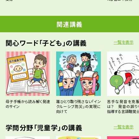
関連講義
関心ワード「子ども」の講義
一覧を表示
母子手帳から読み解く発達
誰ひとり取り残さない「イン
苦手な発音を克
のサイン
クルーシブ防災」の実現に
は？ 発音の誤り
向けて
指導する言語聴覚
学問分野「児童学」の講義
一覧を表示