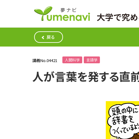
戻る
人間科学
言語学
講義No.04421
人が言葉を発する直