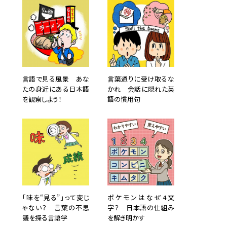
言語で見る風景 あな
言葉通りに受け取るな
たの身近にある日本語
かれ 会話に隠れた英
を観察しよう！
語の慣用句
「味を“見る”」って変じ
ポケモンはなぜ4文
ゃない？ 言葉の不思
字？ 日本語の仕組み
議を探る言語学
を解き明かす