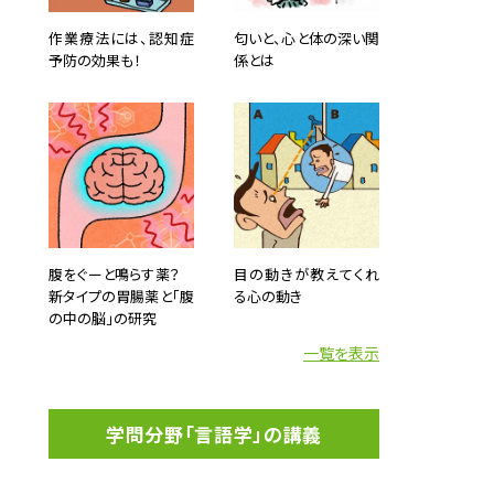
作業療法には、認知症
匂いと、心と体の深い関
予防の効果も！
係とは
腹をぐーと鳴らす薬？
目の動きが教えてくれ
新タイプの胃腸薬と「腹
る心の動き
の中の脳」の研究
一覧を表示
学問分野「言語学」の講義