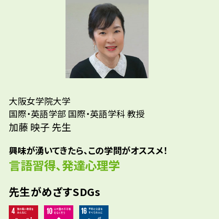
ました。そして本当にアメリカに留学して、
いるの？
「学ぶ楽しさ」を実感しました。「あなたは
どう考えるか、どう思うか」ということを常
通訳・翻訳/英語教員/商社/海外に拠点を持つ
に問いかけられるアメリカでの学びは、私に
あるいは海外取引の多いメーカー/金融・保険/
参考資料
とってぴったりだったのです。受け身に学ぶの
旅行・観光/エアライン客室乗務員・グランド
ではなく、「自ら学ぶ」ということを、現
スタッフ/情報・通信/公務員/法務省/NGO職員
在、日々の授業の中でも実践指導しています。
など
大阪女学院大学
そして、いまの研究テーマである「親はどのよ
国際・英語学部 国際・英語学科 教授
うに絵本を読むか」は、大学院で受けた「子
加藤 映子 先生
どものことばの発達」の授業がきっかけにな
りました。
興味が湧いてきたら、この学問がオススメ！
言語習得、発達心理学
先生がめざすSDGs