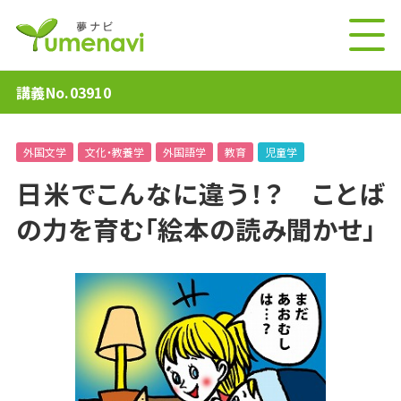
講義No.03910
外国文学
文化・教養学
外国語学
教育
児童学
日米でこんなに違う！？ ことば
の力を育む「絵本の読み聞かせ」