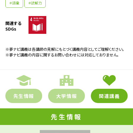
＃語彙
＃読解力
関連する
SDGs
※夢ナビ講義は各講師の見解にもとづく講義内容としてご理解ください。
※夢ナビ講義の内容に関するお問い合わせには対応しておりません。
先生情報
大学情報
関連講義
先生の学問へのきっかけは？
先生情報
私は英語を学ぶことが好きで、中学生の頃か
ら「絶対アメリカに留学する！」と宣言してい
先輩たちはどんな仕事に携わって