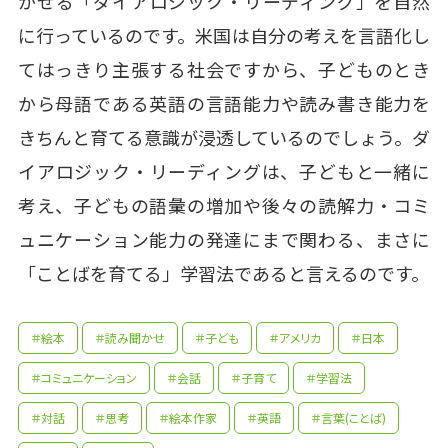
かせる「ダイアロジック・リーディング」を自然
に行っているのです。米国は自分の考えを言語化し
てはっきり主張する社会ですから、子どものとき
から母語である英語の言語能力や読み書き能力を
きちんと育てる意識が浸透しているのでしょう。ダ
イアロジック・リーディングは、子どもと一緒に
考え、子どもの語彙の増加や後々の読解力・コミ
ュニケーション能力の発達にまで関わる、まさに
「ことばを育てる」学習法であると言えるのです。
＃絵本
＃読み聞かせ
＃子ども
＃アメリカ
＃日本
＃コミュニケーション
＃会話
＃子育て
＃学習法
＃対話
＃思考
＃絵本作家
＃英語
＃言葉(ことば)