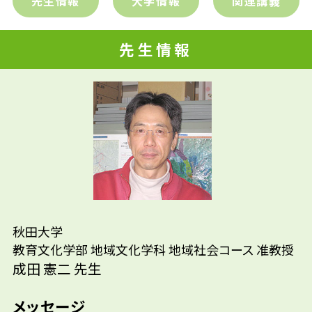
先生情報
大学情報
関連講義
先生情報
先輩たちはどんな仕事に携わって
先生の学問へのきっかけは？
いるの？
参考資料
秋田大学
教育文化学部 地域文化学科 地域社会コース 准教授
成田 憲二 先生
メッセージ