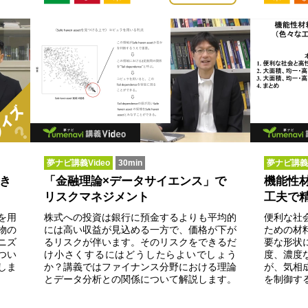
夢ナビ講義Video
30min
夢ナビ講義V
き
「金融理論×データサイエンス」で
機能性
リスクマネジメント
工夫で
を用
株式への投資は銀行に預金するよりも平均的
便利な社
物の
には高い収益が見込める一方で、価格が下が
ための材
ニズ
るリスクが伴います。そのリスクをできるだ
要な形状
つい
け小さくするにはどうしたらよいでしょう
度、濃度
しま
か？講義ではファイナンス分野における理論
が、気相
とデータ分析との関係について解説します。
を制御す