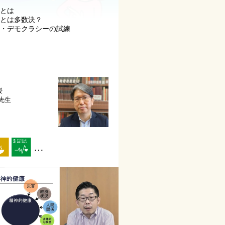
義とは
義とは多数決？
ル・デモクラシーの試練
授
 先生
…