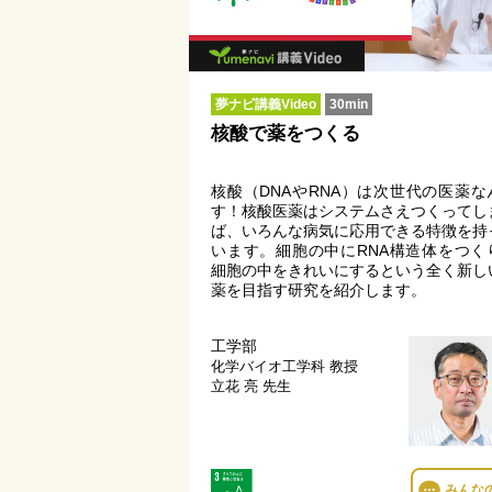
夢ナビ講義Video
30min
核酸で薬をつくる
核酸（DNAやRNA）は次世代の医薬な
す！核酸医薬はシステムさえつくってし
ば、いろんな病気に応用できる特徴を持
います。細胞の中にRNA構造体をつく
細胞の中をきれいにするという全く新し
薬を目指す研究を紹介します。
工学部
化学バイオ工学科
教授
立花 亮 先生
みんな