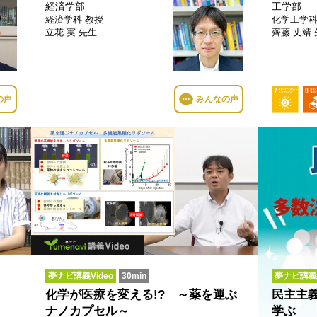
経済学部
工学部
経済学科
教授
化学工学
立花 実 先生
齊藤 丈靖
の声
みんなの声
夢ナビ講義Video
30min
夢ナビ講義
化学が医療を変える!? ～薬を運ぶ
民主主
ナノカプセル～
学ぶ