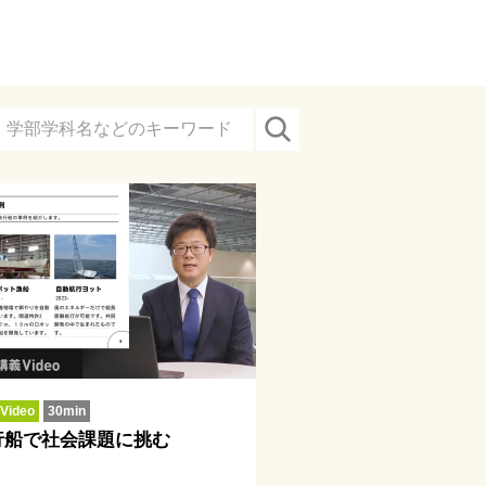
ideo
30min
行船で社会課題に挑む