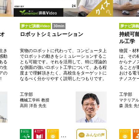
夢ナビ講義Video
30min
夢ナビ講義V
オ
ロボットシミュレーション
持続可
ル工学
生き
実物のロボットに代わって、コンピュータ上
物質・材
感動
でロボットの動きをシミュレーションするこ
は、その
ある
とも可能です。それを活用して、特に理論的
からナノ
の生
な側面の強いロボット工学について、ある程
ることが
アの
度まで理解頂きたく、高校生をターゲットに
おける電
！
なるべく分かりやすく説明したつもりです。
ナノスケ
工学部
工学部
機械工学科
教授
マテリア
高田 洋吾 先生
森 茂生 先
…
みんなの声