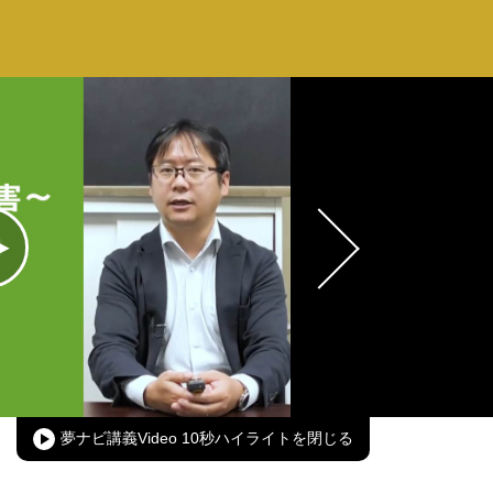
oaded
:
00.00%
Picture-
Fullscreen
in-
Picture
夢ナビ講義Video 10秒ハイライト