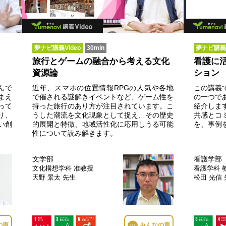
夢ナビ講義Video
30min
夢ナビ講義V
旅行とゲームの融合から考える文化
看護に
資源論
ション
んで
近年、スマホの位置情報RPGの人気や各地
この講義
まえ
で催される謎解きイベントなど、ゲーム性を
の一つで
って
持った旅行のあり方が注目されています。こ
紹介しま
り、
うした潮流を文化現象として捉え、その歴史
共感とコ
い創
的展開と特徴、地域活性化に応用しうる可能
を、事例
性について読み解きます。
文学部
看護学部
文化構想学科
准教授
看護学科
天野 景太 先生
松田 光信
…
の声
みんなの声