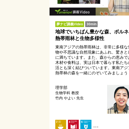
夢ナビ講義Video
30min
地球でいちばん豊かな森、ボルネ
熱帯雨林と生物多様性
東南アジアの熱帯雨林は、非常に多様な
物や不思議な自然現象にあふれ、驚きと
に満ちています。また、森からの恵みで
木材や食料は、実は日本で暮らす私たち
活とも深く結びついています。東南アジ
熱帯林の森を一緒にのぞいてみましょう
理学部
生物学科
教授
竹内 やよい 先生
…