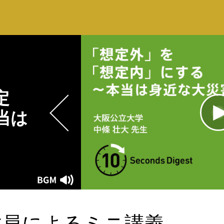
定
当は
L
1
Current
0:00
/
Duration
0:15
Play
Mute
Time
教員によるミニ講義