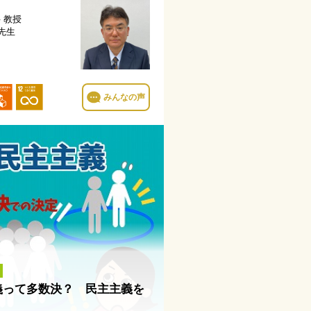
科
教授
 先生
みんなの声
義って多数決？ 民主主義を