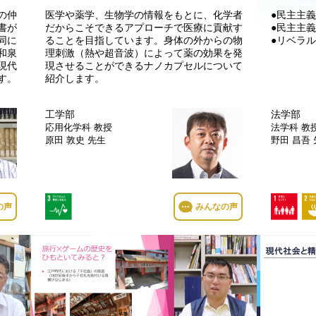
の仲
医学や薬学、生物学の情報をもとに、化学者
●民主主
書が
だからこそできるアプローチで医療に貢献す
●民主主
同に
ることを目指しています。身体の外からの物
●リベラ
和泉
理刺激（熱や超音波）によって薬の効果を発
現代
現させることができるナノカプセルについて
す。
紹介します。
工学部
法学部
応用化学科
教授
法学科
教
原田 敦史 先生
野田 昌吾
の声
みんなの声