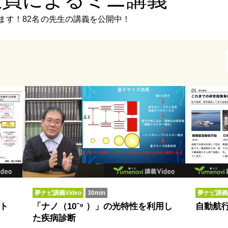
ます！
82名
の先生の講義を公開中！
夢ナビ講義Video
30min
夢ナビ講義V
ト
「ナノ（10⁻⁹ ）」の光特性を利用し
自動航
た疾病診断