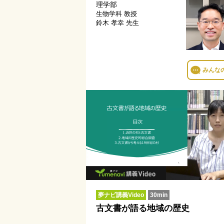
理学部
生物学科
教授
鈴木 孝幸 先生
みんな
夢ナビ講義Video
30min
古文書が語る地域の歴史