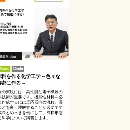
ideo
30min
材料を作る化学工学～色々な
精密に作る～
会の実現には、高性能な電子機器の
料技術が重要です。機能性材料を必
に作成するには反応器内の流れ、温
などを良く理解することが必要です
成長とめっきを例にして、成長形態
る科学について講義します。