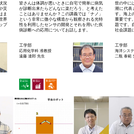
状況
皆さんは体調が悪いときに自宅で簡単に病気
世の中に
や災
が診断出来たらどんなに楽だろう、と考えた
潮に代表
はま
ことはありませんか？この講義では「ナノ」
す。海上
世界
という非常に微小な構造から観察される光特
重要です
ップ
性を利用したセンサの開発とそれを用いた疾
題です。
病診断への応用についてお話します。
社会課題
工学部
工学部
応用化学科
准教授
海洋シス
遠藤 達郎 先生
二瓶 泰範