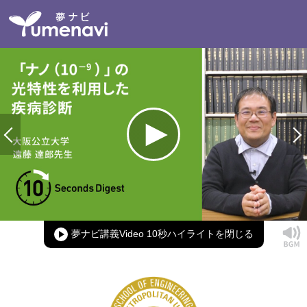
Loaded
:
100.00%
Current
0:00
/
Duration
0:20
Play
Mute
Picture-
Full
in-
Picture
夢ナビ講義Video 10秒ハイライト
Time