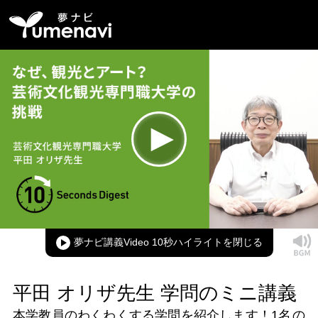
Loaded
:
100.00%
Current
0:00
/
Duration
0:08
Play
Mute
Picture-
Full
in-
Picture
夢ナビ講義Video 10秒ハイライト
Time
平田 オリザ先生 学問のミニ講義
本学教員のわくわくする学問を紹介します！
1名
の