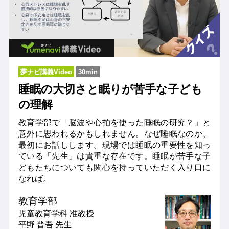
夢ナビ講義Video
30min
睡眠の大切さと眠りが苦手な子ども
の理解
教育学部で「脳波や心拍を使った睡眠の研究？」と
意外に思われるかもしれません。なぜ睡眠なのか、
最初にお話しします。現場では睡眠の重要性を知っ
ている「先生」は貴重な存在です。睡眠が苦手な子
どもたちについても関心を持っていただく入り口に
なれば。
教育学部
児童教育学科
准教授
平野 晋吾 先生