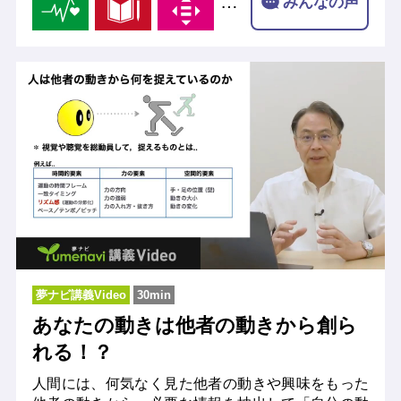
…
みんなの声
夢ナビ講義Video
30min
あなたの動きは他者の動きから創ら
れる！？
人間には、何気なく見た他者の動きや興味をもった