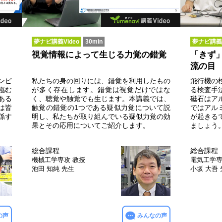
夢ナビ講義Video
30min
夢ナビ講義V
視覚情報によって生じる力覚の錯覚
「きず
流の目
ンピ
私たちの身の回りには、錯覚を利用したもの
飛行機の
臨む
が多く存在します。錯覚は視覚だけではな
る検査手
ある
く、聴覚や触覚でも生じます。本講義では、
磁石はア
は皆
触覚の錯覚の1つである疑似力覚について説
ではアル
係す
明し、私たちが取り組んでいる疑似力覚の効
が起きる
果とその応用についてご紹介します。
ましょう
総合課程
総合課程
機械工学専攻
教授
電気工学
池田 知純 先生
小坂 大吾
の声
みんなの声