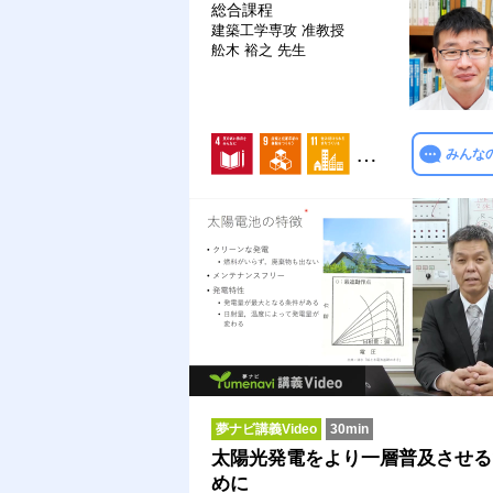
総合課程
建築工学専攻
准教授
舩木 裕之 先生
…
みんな
夢ナビ講義Video
30min
太陽光発電をより一層普及させる
めに