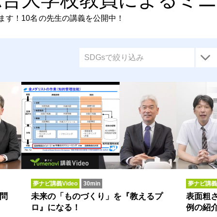
ます！
10名
の先生の講義を公開中！
SDGsで絞り込み
夢ナビ講義Video
30min
夢ナビ講義V
問
未来の「ものづくり」を『教えるプ
表面粗さ
ロ』になる！
例の紹介