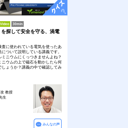
ideo
30min
」を探して安全を守る、渦電
検査に使われている電気を使ったあ
法について説明している講義です。
ルミニウムにくっつきませんよね？
ミニウムの上で磁石を動かしたら何
でしょうか？講義の中で確認してみ
。
専攻
教授
 先生
みんなの声