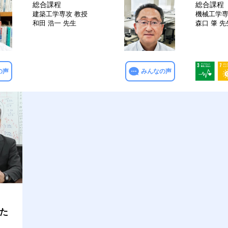
総合課程
総合課程
建築工学専攻
教授
機械工学
和田 浩一 先生
森口 肇 先
の声
みんなの声
た