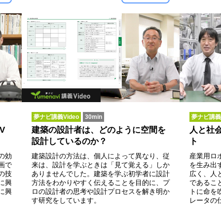
夢ナビ講義Video
30min
夢ナビ講義V
V
建築の設計者は、どのように空間を
人と社
設計しているのか？
ト
の効
建築設計の方法は、個人によって異なり、従
産業用ロ
画で
来は、設計を学ぶときは「見て覚える」しか
を生み出
の技
ありませんでした。建築を学ぶ初学者に設計
広く、人
に興
方法をわかりやすく伝えることを目的に、プ
であるこ
に興
ロの設計者の思考や設計プロセスを解き明か
トに命を
す研究をしています。
レータの