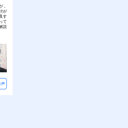
が，
討が
及す
って
解説
の声