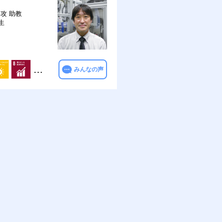
専攻
助教
生
…
みんなの声