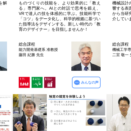
を解
ものづくりの技能を、より効果的に「教え
機械設計
る」専門家へ。AIとの対話で思考を鍛え、
響する表
VRで達人の技を体感的に学ぶ。技能科学で
から当研
「コツ」をデータ化し、科学的根拠に基づい
介してい
た指導法をデザインする。新しい時代の「教
育のデザイナー」を目指しませんか！
総合課程
総合課程
能力開発基礎系
准教授
機械工学
藤田 紀勝 先生
二宮 敬一
みんなの声