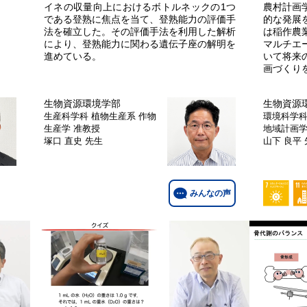
イネの収量向上におけるボトルネックの1つ
農村計画
である登熟に焦点を当て、登熟能力の評価手
的な発展
法を確立した。その評価手法を利用した解析
は稲作農
により、登熟能力に関わる遺伝子座の解明を
マルチエ
進めている。
いて将来
画づくり
生物資源環境学部
生物資源
生産科学科 植物生産系 作物
環境科学科
生産学
准教授
地域計画
塚口 直史 先生
山下 良平
みんなの声