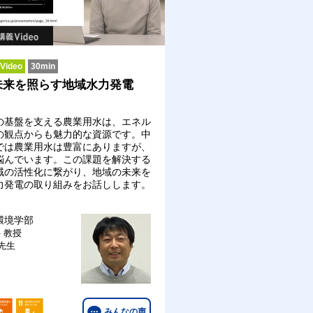
ideo
30min
未来を照らす地域水力発電
の基盤を支える農業用水は、エネル
の観点からも魅力的な資源です。中
では農業用水は豊富にありますが、
悩んでいます。この課題を解決する
域の活性化に繋がり、地域の未来を
力発電の取り組みをお話しします。
環境学部
科
教授
 先生
みんなの声