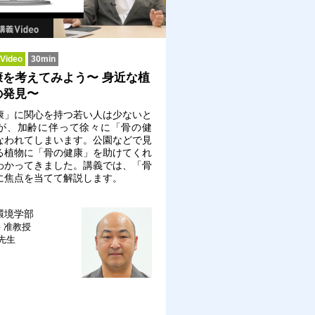
ideo
30min
康を考えてみよう〜 身近な植
の発見〜
康」に関心を持つ若い人は少ないと
が、加齢に伴って徐々に「骨の健
なわれてしまいます。公園などで見
る植物に「骨の健康」を助けてくれ
わかってきました。講義では、「骨
に焦点を当てて解説します。
環境学部
科
准教授
 先生