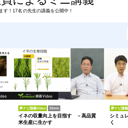
ます！
17名
の先生の講義を公開中！
夢ナビ講義Video
30min
夢ナビ講義V
イネの収量向上を目指す －高品質
シミュ
米生産に生かす
く