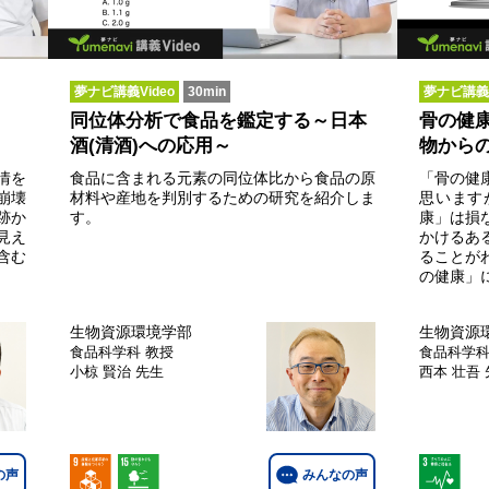
夢ナビ講義Video
30min
夢ナビ講義V
同位体分析で食品を鑑定する～日本
骨の健
酒(清酒)への応用～
物から
情を
食品に含まれる元素の同位体比から食品の原
「骨の健
崩壊
材料や産地を判別するための研究を紹介しま
思います
跡か
す。
康」は損
見え
かけるあ
含む
ることが
の健康」
生物資源環境学部
生物資源
食品科学科
教授
食品科学
小椋 賢治 先生
西本 壮吾
の声
みんなの声