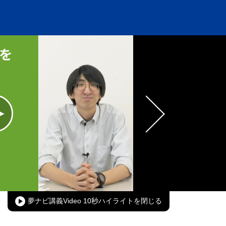
oaded
:
00.00%
Picture-
Fullscreen
in-
Picture
夢ナビ講義Video 10秒ハイライト