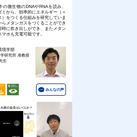
牛の微生物のDNAやRNAを読み、
ゴミから、効率的にエネルギー（＝
ス）をつくる仕組みを研究していま
からメタンガスをつくることができ
害時に炊き出しができ、またメタン
スマホも充電可能です。
環境学部
工学研究所
准教授
 先生
みんなの声