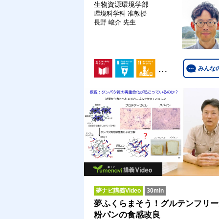
生物資源環境学部
環境科学科
准教授
長野 峻介 先生
…
みんな
夢ナビ講義Video
30min
夢ふくらまそう！グルテンフリー
粉パンの食感改良