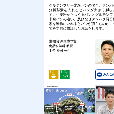
グルテンフリー米粉パンの場合、タンパ
分解酵素を入れるとパンが大きく膨ら
す。小麦粉からつくるパンとグルテンフ
米粉パンの違い、及びなぜタンパク質分
素を米粉にいれるとパンが膨らむのかに
て科学的に検証したお話をします。
生物資源環境学部
食品科学科
教授
本多 裕司 先生
みんな