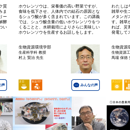
ク質
ホウレンソウは、栄養価の高い野菜ですが、
わたしは
みま
食味を低下させ、人体内での結石の原因とな
雑草や生
リー
るシュウ酸が多く含まれています。この講義
メタンガ
解酵
では、シュウ酸含量の低いホウレンソウをつ
す。雑草
つい
くることと、水耕栽培によりさらに美味しい
れば、災
ホウレンソウを生産するお話しをします。
発電して
生物資源環境学部
生物資源
生産科学科
教授
生物資源
村上 賢治 先生
馬場 保徳
の声
みんなの声