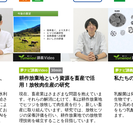
夢ナビ講義Video
30min
夢ナビ講義V
、
耕作放棄地という資源を畜産で活
私たち
用！放牧肉生産の研究
水利
現在、畜産業はさまざまな問題を抱えていま
乳酸菌は
給さ
す。それらの解消にむけて、私は耕作放棄地
生物です
によ
でヒツジを放牧して肉生産を行う、新しい畜
力を高め
てお
産に取り組んでいます。研究では、放牧ヒツ
をもつ乳
Iを
ジの栄養評価を行い、耕作放棄地での放牧管
ます。
。
理技術を確立することを目指しています。