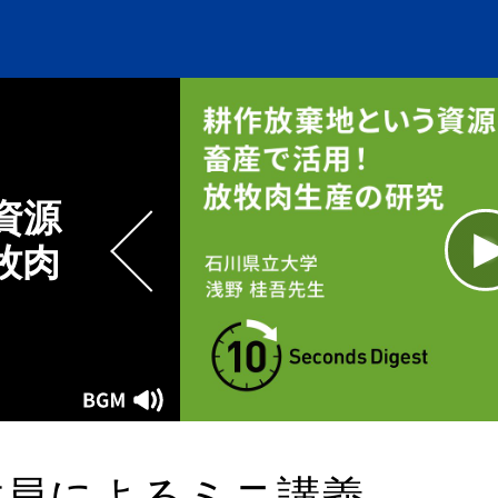
資源
牧肉
L
1
Current
0:00
/
Duration
0:11
Play
Mute
Time
教員によるミニ講義