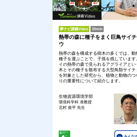
夢ナビ講義Video
30min
熱帯の森に種子をまく巨鳥サイチ
ウ
熱帯の森を構成する樹木の多くでは、動
種子を運ぶことで、子孫を残しています
イの熱帯の森で見られるアグライアとい
木とその種子を散布する大型鳥類サイチ
を対象とした研究から、植物と動物のつ
りの重要性について紹介します。
生物資源環境学部
環境科学科
准教授
北村 俊平 先生
みんな