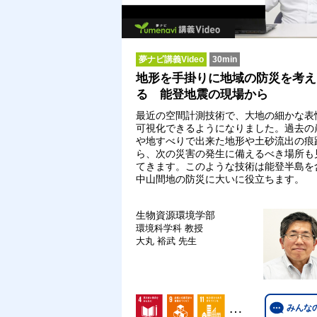
夢ナビ講義Video
30min
地形を手掛りに地域の防災を考え
る 能登地震の現場から
最近の空間計測技術で、大地の細かな表
可視化できるようになりました。過去の
や地すべりで出来た地形や土砂流出の痕
ら、次の災害の発生に備えるべき場所も
てきます。このような技術は能登半島を
中山間地の防災に大いに役立ちます。
生物資源環境学部
環境科学科
教授
大丸 裕武 先生
…
みんな