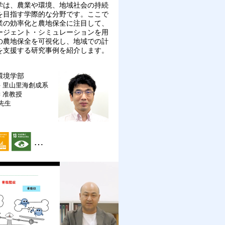
学は、農業や環境、地域社会の持続
を目指す学際的な分野です。ここで
業の効率化と農地保全に注目して、
ージェント・シミュレーションを用
の農地保全を可視化し、地域での計
を支援する研究事例を紹介します。
環境学部
 里山里海創成系
学
准教授
 先生
…