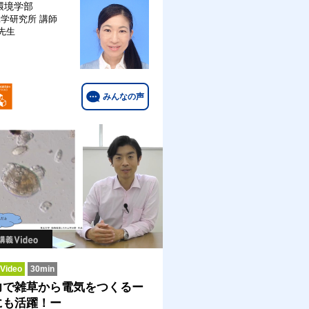
環境学部
工学研究所
講師
 先生
みんなの声
ideo
30min
力で雑草から電気をつくるー
にも活躍！ー