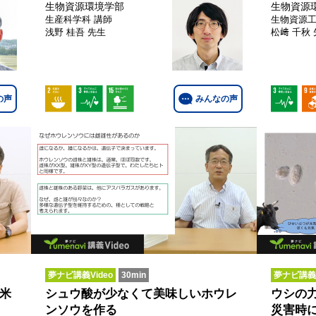
生物資源環境学部
生物資源
生産科学科
講師
生物資源
浅野 桂吾 先生
松﨑 千秋
の声
みんなの声
夢ナビ講義Video
30min
夢ナビ講義V
米
シュウ酸が少なくて美味しいホウレ
ウシの
ンソウを作る
災害時