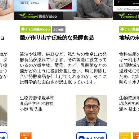
夢ナビ講義Video
30min
夢ナビ講義V
ョ
菌が作り出す伝統的な発酵食品
地域の
物が
醤油や味噌、納豆など、私たちの食卓には発
食料生産
。タ
酵食品が溢れています。その製造に役立って
ギー利用
う樹
いるのが微生物。酵母、カビ、乳酸菌などの
山間地域
ョウ
菌がどのように役割分担し合い、時に排除し
過疎化に
なが
合い発酵食品を仕上げてくれるのか。そこに
ため、地
は科学的な面白さが沢山眠っています。
照らす水
生物資源環境学部
生物資源
食品科学科
准教授
環境科学
小栁 喬 先生
瀧本 裕士
の声
みんなの声