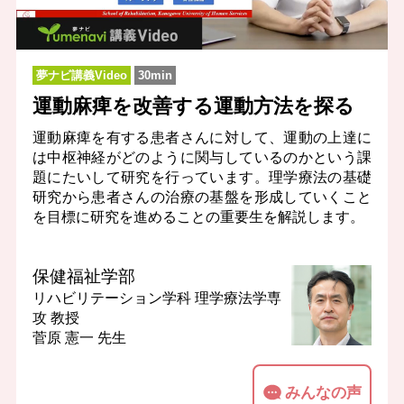
夢ナビ講義Video
30min
運動麻痺を改善する運動方法を探る
運動麻痺を有する患者さんに対して、運動の上達に
は中枢神経がどのように関与しているのかという課
題にたいして研究を行っています。理学療法の基礎
研究から患者さんの治療の基盤を形成していくこと
を目標に研究を進めることの重要生を解説します。
保健福祉学部
リハビリテーション学科 理学療法学専
攻
教授
菅原 憲一 先生
みんなの声