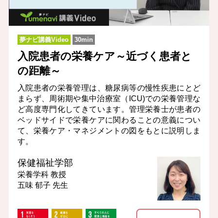
夢ナビ講義Video
30min
入院患者の栄養ケア～近づく患者と
の距離～
入院患者の栄養管理は、糖尿病等の慢性疾患にとど
まらず、周術期や集中治療室（ICU)での栄養管理な
ど高度専門化してきています。管理栄養士が患者の
ベッドサイドで栄養ケアに関わることの意義につい
て、栄養ケア・マネジメントの図をもとに説明しま
す。
保健福祉学部
栄養学科
教授
五味 郁子 先生