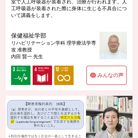
室で人工呼吸器が装着され、治療が行われます。人
工呼吸器が装着された際に身体に生じる不具合につ
いて講義をします。
保健福祉学部
リハビリテーション学科 理学療法学専
攻
准教授
内田 賢一 先生
みんなの声