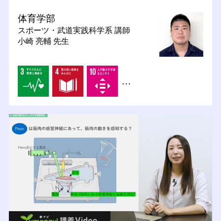
体育学部
スポーツ・武道実践科学系
講師
小崎 亮輔 先生
…