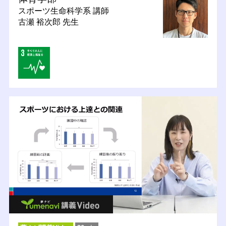
スポーツ生命科学系
講師
古瀬 裕次郎 先生