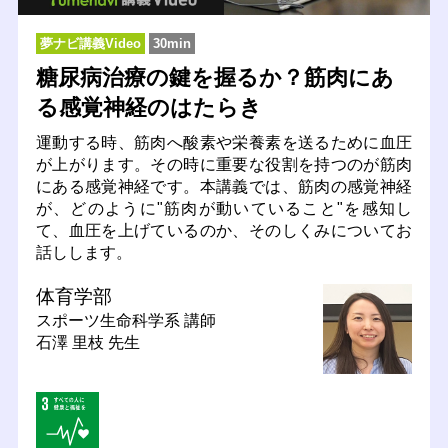
夢ナビ講義Video
30min
糖尿病治療の鍵を握るか？筋肉にあ
る感覚神経のはたらき
運動する時、筋肉へ酸素や栄養素を送るために血圧
が上がります。その時に重要な役割を持つのが筋肉
にある感覚神経です。本講義では、筋肉の感覚神経
が、どのように"筋肉が動いていること"を感知し
て、血圧を上げているのか、そのしくみについてお
話しします。
体育学部
スポーツ生命科学系
講師
石澤 里枝 先生