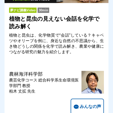
夢ナビ講義Video
30min
植物と昆虫の見えない会話を化学で
読み解く
植物と昆虫は、化学物質で“会話”している？キャベ
ツやオリーブを例に、身近な自然の不思議から、生
き物どうしの関係を化学で読み解き、農業や健康に
つながる研究の魅力を紹介します。
農林海洋科学部
農芸化学コース 総合科学系生命環境医
学部門
教授
柏木 丈拡 先生
みんなの声