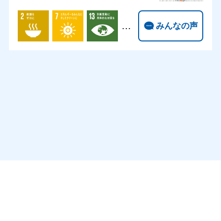
…
みんなの声