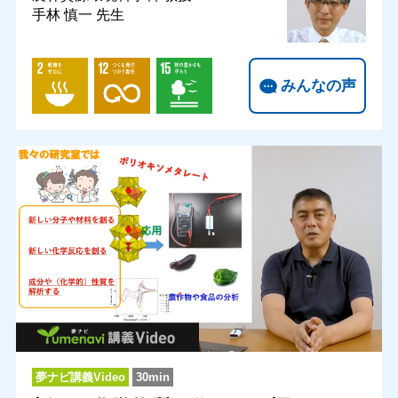
手林 慎一 先生
みんなの声
夢ナビ講義Video
30min