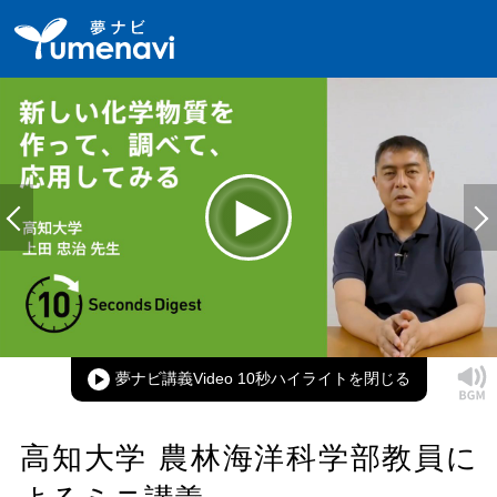
Loaded
:
100.00%
Current
0:00
/
Duration
0:16
Play
Mute
Picture-
Full
in-
Picture
夢ナビ講義Video 10秒ハイライト
Time
高知大学 農林海洋科学部教員に