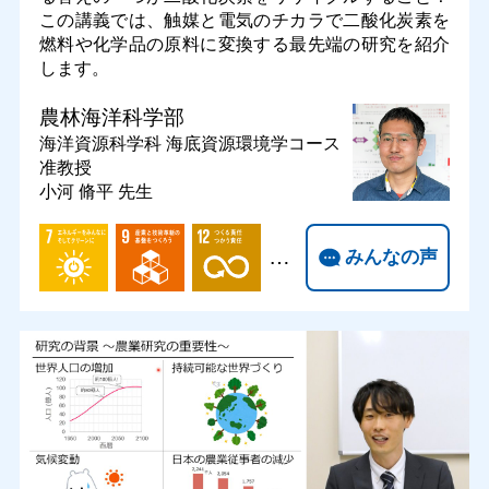
この講義では、触媒と電気のチカラで二酸化炭素を
燃料や化学品の原料に変換する最先端の研究を紹介
します。
農林海洋科学部
海洋資源科学科 海底資源環境学コース
准教授
小河 脩平 先生
…
みんなの声