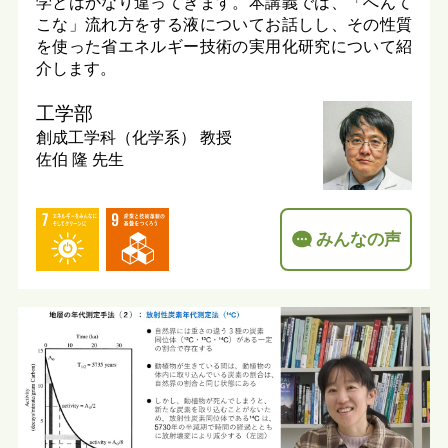
学とはかなり違ってきます。本講義では、「へんて
こな」流れ方をする液についてお話しし、その性質
を使った省エネルギー技術の実用化研究について紹
介します。
工学部
創成工学科（化学系）
教授
佐伯 隆 先生
みんなの声