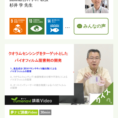
杉井 学 先生
…
みんなの声
夢ナビ講義Video
30min