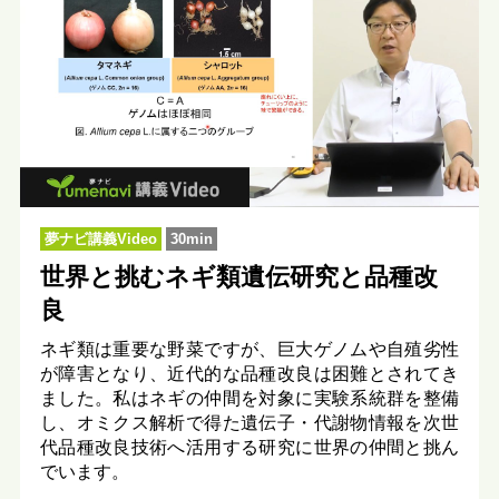
夢ナビ講義Video
30min
世界と挑むネギ類遺伝研究と品種改
良
ネギ類は重要な野菜ですが、巨大ゲノムや自殖劣性
が障害となり、近代的な品種改良は困難とされてき
ました。私はネギの仲間を対象に実験系統群を整備
し、オミクス解析で得た遺伝子・代謝物情報を次世
代品種改良技術へ活用する研究に世界の仲間と挑ん
でいます。