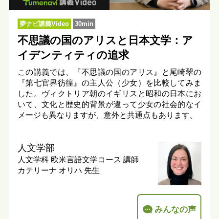
夢ナビ講義Video
30min
不思議の国のアリスと日本文学：ア
イデンティティの追求
この講義では、『不思議の国のアリス』と尾崎翠の
『第七官界彷徨』の主人公（少女）を比較してみま
した。ヴィクトリア朝のイギリスと昭和の日本にお
いて、文化と歴史的背景が違って少女の社会的なイ
メージも異なりますが、意外と共通点もあります。
人文学部
人文学科 欧米言語文学コース
講師
カテリーナ オリハ 先生
みんなの声