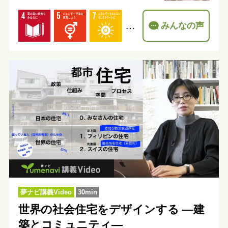
…
みんなの声
夢ナビ講義Video
30min
世界の社会住宅をデザインする ―建
築とコミュニティ―