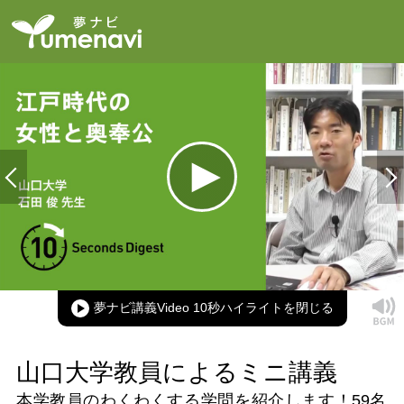
Loaded
:
100.00%
Current
0:00
/
Duration
0:16
Play
Mute
Picture-
Full
in-
Picture
夢ナビ講義Video 10秒ハイライト
Time
山口大学教員によるミニ講義
本学教員のわくわくする学問を紹介します！
59名