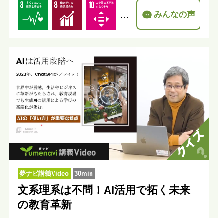
…
みんなの声
夢ナビ講義Video
30min
文系理系は不問！AI活用で拓く未来
の教育革新