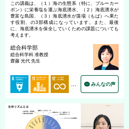
この講義は、（１）海の生態系（特に、ブルーカー
ボン）に栄養塩を運ぶ海底湧水、（２）海底湧水が
豊富な島国、（３）海底湧水が藻場（もば）へ果た
す役割、の3部構成になっています。また、最後
に、海底湧水を保全していくための課題についても
考えます。
総合科学部
総合科学科
准教授
齋藤 光代 先生
…
みんなの声