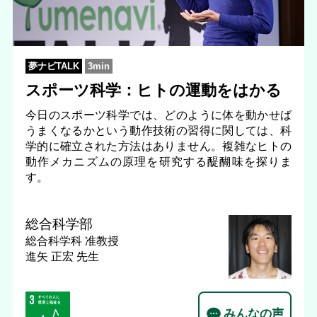
夢ナビTALK
3min
スポーツ科学：ヒトの運動をはかる
今日のスポーツ科学では、どのように体を動かせば
うまくなるかという動作技術の習得に関しては、科
学的に確立された方法はありません。複雑なヒトの
動作メカニズムの原理を研究する醍醐味を探りま
す。
総合科学部
総合科学科
准教授
進矢 正宏 先生
みんなの声