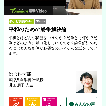
夢ナビ講義Video
30min
平和のための紛争解決論
平和とはどんな状態をいうのか？紛争とは何か？紛
争はどのように暴力化していくのか？紛争解決のた
めにはどんな条件が必要なのか？そんな話をしてい
ます。
総合科学部
国際共創学科
准教授
掛江 朋子 先生
…
みんなの声