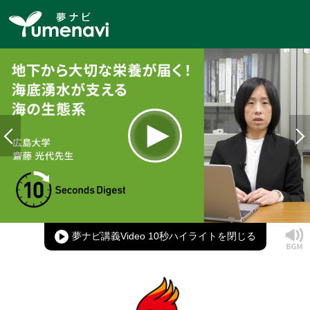
Loaded
:
100.00%
Current
0:00
/
Duration
0:15
Play
Mute
Picture-
Full
in-
Picture
夢ナビ講義Video 10秒ハイライト
Time