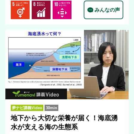
みんなの声
夢ナビ講義Video
30min
地下から大切な栄養が届く！海底湧
水が支える海の生態系