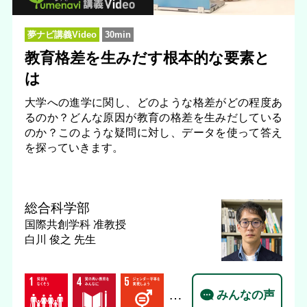
夢ナビ講義Video
30min
教育格差を生みだす根本的な要素と
は
大学への進学に関し、どのような格差がどの程度あ
るのか？どんな原因が教育の格差を生みだしている
のか？このような疑問に対し、データを使って答え
を探っていきます。
総合科学部
国際共創学科
准教授
白川 俊之 先生
…
みんなの声