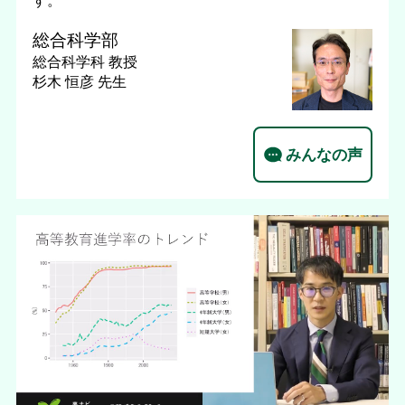
総合科学部
総合科学科
教授
杉木 恒彦 先生
みんなの声