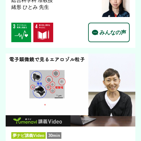
総合科学科
准教授
緒形 ひとみ 先生
みんなの声
夢ナビ講義Video
30min