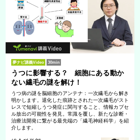
夢ナビ講義Video
30min
うつに影響する？ 細胞にある動か
ない繊毛の謎を解け！
うつ病の謎を脳細胞のアンテナ：一次繊毛から解き
明かします。退化した痕跡とされた一次繊毛がスト
レスで短縮しうつ発症に関与すること、情報カプセ
ル放出の可能性を発見。常識を覆し、新たな診断・
治療法開発に繋がる最先端の「繊毛神経科学」を紹
介します。